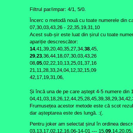
Filtrul par/impar: 4/1, 5/0.
Încerc o metodă nouă cu toate numerele din ca
07,30,03,43,26
- 22,35,19,31,10
Acest sub-șir este luat din șirul cu toate num
apariție descrescător:
14
,41,39,20,40,35,27,34,
38
,45,
29
,
23
,36,44,18,07,30,03,43,26
08,
05
,02,22,10,13,25,01,37,16
21,11,28,33,24,04,12,32,15,09
42,17,19,31,06,
Și încă una de pe care aștept 4-5 numere din 
04,41,03,18,26,12,44,25,28,45,39,38,29,34,42,
Frumusețea acestor metode este că scot rezul
dar așteptarea este des lungă. :(.
Pentru joker am selectat șirul în ordinea descr
03,13,17,02,12,16,06-14-01 --- 15,
09
,14,20,05,