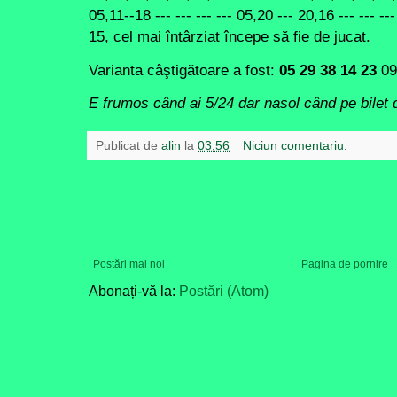
05,11--18 --- --- --- --- 05,20 --- 20,16 --- --- --
15, cel mai întârziat începe să fie de jucat.
Varianta câştigătoare a fost:
05 29 38 14 23
0
E frumos când ai 5/24 dar nasol când pe bilet 
Publicat de
alin
la
03:56
Niciun comentariu:
Postări mai noi
Pagina de pornire
Abonați-vă la:
Postări (Atom)