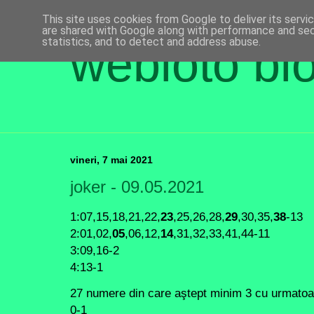
This site uses cookies from Google to deliver its servi
are shared with Google along with performance and secu
statistics, and to detect and address abuse.
webloto bl
vineri, 7 mai 2021
joker - 09.05.2021
1:07,15,18,21,22,
23
,25,26,28,
29
,30,35,
38
-13
2:01,02,
05
,06,12,
14
,31,32,33,41,44-11
3:09,16-2
4:13-1
27 numere din care aştept minim 3 cu urmatoare
0-1