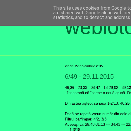
This site uses cookies from Google to 
are shared with Google along with per
statistics, and to detect and address
weblot
vineri, 27 noiembrie 2015
6/49 - 29.11.2015
46,
26
- 23,33 - 08,
47
- 18,29,02 - 39,
12
- înseamnă că începe o nouă grupă. De 
Din astea aştept să iasă 1-2/13: 46,
26
Dacă se repetă vreun număr din cele d
Filtrul par/impar: 4/2,
3/3
.
Aceeaşi zi: 29,48-31,13 --- 34,43 --- 22
--- 1-3/18