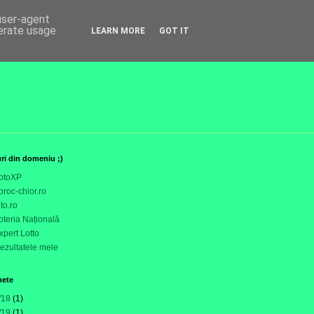
 user-agent
nerate usage
LEARN MORE
GOT IT
uri din domeniu ;)
otoXP
oroc-chior.ro
oto.ro
oteria Națională
xpert Lotto
ezultatele mele
hete
/18
(1)
/19
(1)