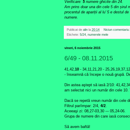
Verificare:
5
numere ghicite din 24.
Am prins doar una din cele 5 din șiru
procentul de apariții al lu' 5 e destul 
numere.
Publicat de
alin
la
20:14
Niciun comentariu
Etichete:
5/24
,
numerele mele
vineri, 6 noiembrie 2015
6/49 - 08.11.2015
41,42,
10
- 34,11,21,20 - 25,26,19,37,1
- înseamnă că începe o nouă grupă. De 
Din astea aştept să iasă 2/10: 41,42,34
am selectat nici un număr din cele 10.
Dacă se repetă vreun număr din cele di
Filtrul par/impar: 2/4,
4/2
.
Aceeaşi zi: 08,27-03,30 --- 05,24-06.
Grupa de numere din care iasă consecu
Să avem baftă!