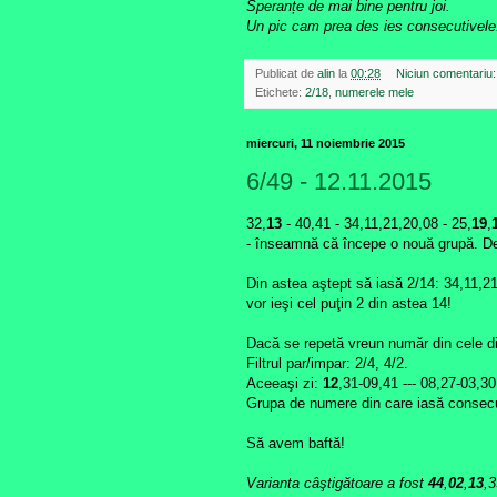
Speranțe de mai bine pentru joi.
Un pic cam prea des ies consecutivele
Publicat de
alin
la
00:28
Niciun comentariu
Etichete:
2/18
,
numerele mele
miercuri, 11 noiembrie 2015
6/49 - 12.11.2015
32,
13
- 40,41 - 34,11,21,20,08 - 25,
19
,
- înseamnă că începe o nouă grupă. De 
Din astea aştept să iasă 2/14: 34,11,2
vor ieşi cel puţin 2 din astea 14!
Dacă se repetă vreun număr din cele d
Filtrul par/impar: 2/4, 4/2.
Aceeaşi zi:
12
,31-09,41 --- 08,27-03,30
Grupa de numere din care iasă consecu
Să avem baftă!
Varianta câştigătoare a fost
44
,
02
,
13
,3