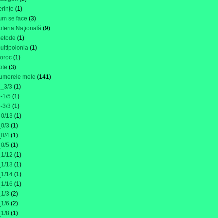
erințe
(1)
um se face
(3)
oteria Naţională
(9)
etode
(1)
ultipolonia
(1)
oroc
(1)
ote
(3)
umerele mele
(141)
i_3/3
(1)
i-1/5
(1)
i-3/3
(1)
_0/13
(1)
_0/3
(1)
_0/4
(1)
_0/5
(1)
_1/12
(1)
_1/13
(1)
_1/14
(1)
_1/16
(1)
_1/3
(2)
_1/6
(2)
_1/8
(1)