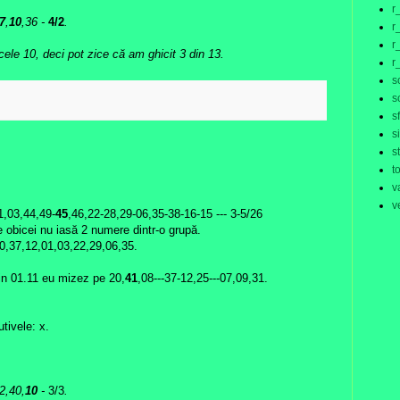
r
7
,
10
,36
-
4/2
.
r
r
cele 10, deci pot zice că am ghicit 3 din 13.
r
s
:
s
s
s
s
t
v
v
1,03,44,49-
45
,46,22-28,29-06,35-38-16-15 --- 3-5/26
obicei nu iasă 2 numere dintr-o grupă.
20,37,12,01,03,22,29,06,35.
in 01.11 eu mizez pe 20,
41
,08---37-12,25---07,09,31.
tivele: x.
2,40,
10
-
3/3
.