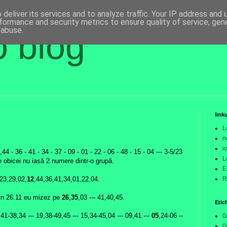
deliver its services and to analyze traffic. Your IP address and
formance and security metrics to ensure quality of service, ge
 abuse.
o blog
link
L
n
i
,44 - 36 - 41 - 34 - 37 - 09 - 01 - 22 - 06 - 48 - 15 - 04 --- 3-5/23
L
obicei nu iasă 2 numere dintr-o grupă.
E
,23,29,02,
12
,44,36,41,34,01,22,04.
R
in 26.11 eu mizez pe
26
,
35
,03 --- 41,40,45.
Etic
,41-38,34 --- 19,38-49,45 --- 15,34-45,04 --- 09,41 ---
05
,24-06 --
0
0