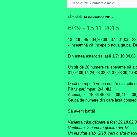
Etichete:
2/18
,
numerele mele
sâmbătă, 14 noiembrie 2015
6/49 - 15.11.2015
13 -
10
- 45 - 34,20,08 - 37 - 01,
03
- 23 
- înseamnă că începe o nouă grupă. De 
Din astea aştept să iasă 1/7:
10
,34,08,
Un șir de 26 numere cu speranțe să ai
01,02,09,14,24,28,32,34,37,38,39,40,43
Dacă se repetă vreun număr din cele d
Filtrul par/impar: 2/4,
4/2
.
Aceeaşi zi: 15,34-45,04 --- 09,41 --- 08
Grupa de numere din care iasă consecu
Să avem baftă!
Varianta câştigătoare a fost 29,
10
,02,3
Verificare: 2 numere ghicite din 18.
Un rezultat slab, 2/18. Nici o alta met