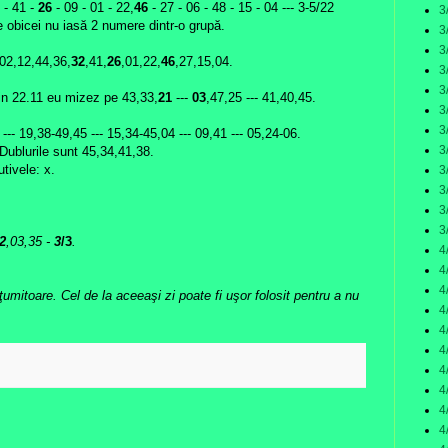
- 41 -
26
- 09 - 01 - 22,
46
- 27 - 06 - 48 - 15 - 04 --- 3-5/22
3
obicei nu iasă 2 numere dintr-o grupă.
3
3
,02,12,44,36,
32
,41,
26
,01,22,
46
,27,15,04.
3
3
in 22.11 eu mizez pe 43,33,
21
---
03
,47,25 --- 41,40,45.
3
3
--- 19,38-49,45 --- 15,34-45,04 --- 09,41 --- 05,24-06.
3
Dublurile sunt 45,34,41,38.
tivele: x.
3
3
3
3
2
,03,35
-
3
/3
.
4
4
4
lţumitoare. Cel de la aceeaşi zi poate fi uşor folosit pentru a nu
4
4
4
:
4
4
4
4