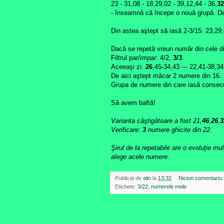
23 - 31,08 - 18,29,02 - 39,12,44 - 36,
32
- înseamnă că începe o nouă grupă. De 
Din astea aştept să iasă 2-3/15: 23,29
Dacă se repetă vreun număr din cele d
Filtrul par/impar: 4/2,
3/3
.
Aceeaşi zi:
26
,45-34,43 --- 22,41-38,34 
De aici aştept măcar 2 numere din 16. 
Grupa de numere din care iasă consecu
Să avem baftă!
Varianta câştigătoare a fost 21,
46
,
26
,
3
Verificare:
3
numere ghicite din 22.
Şirul de la repetabile are o evoluţie mu
alege acele numere.
Publicat de
alin
la
13:32
Niciun comentariu
Etichete:
3/22
,
numerele mele