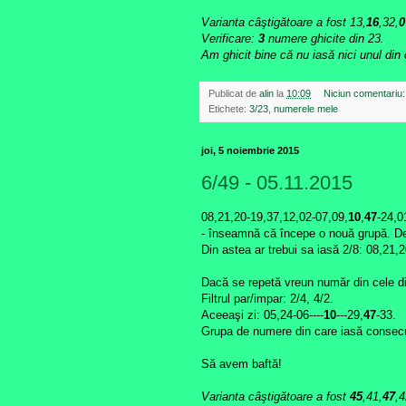
Varianta câştigătoare a fost 13,
16
,32,
0
Verificare:
3
numere ghicite din 23.
Am ghicit bine că nu iasă nici unul din 
Publicat de
alin
la
10:09
Niciun comentariu
Etichete:
3/23
,
numerele mele
joi, 5 noiembrie 2015
6/49 - 05.11.2015
08,21,20-19,37,12,02-07,09,
10
,
47
-24,0
- înseamnă că începe o nouă grupă. De 
Din astea ar trebui sa iasă 2/8: 08,21,
Dacă se repetă vreun număr din cele d
Filtrul par/impar: 2/4, 4/2.
Aceeaşi zi: 05,24-06----
10
---29,
47
-33.
Grupa de numere din care iasă consecu
Să avem baftă!
Varianta câştigătoare a fost
45
,41,
47
,4