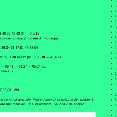
4
4
4
4
4
4
4
3-46-33-48-43-04 --- 3-5/18
4
obicei nu iasă 2 numere dintr-o grupă.
4
4
7,36,34,
31
,17,01,46,33,04.
4
in 15.11 eu mizez pe 18,30,
10
--- 41,40,45.
4
5
--- 09,41 ---
08
,27 --- 05,24-06.
5
tivele: x.
5
5
5
5
47,25,08
-
2/4
.
5
 işi continuă apariţiile. Poate duminică scăpăm şi de repetări ;).
5
iere mai mare de 10) sunt restante. Să vină 2 de acolo?
5
5
5
: