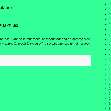
0
tivele: x.
1
1
1
1
5,
12
,
47
-
3
/3
.
1
1
 numere. Șirul de la repetabile se încăpățânează să meargă bine
1
se menține în predicții inverse (nu se aleg numere din el - a avut
2
2
2
:
2
2
2
2
2
2
2
2
2
3
3