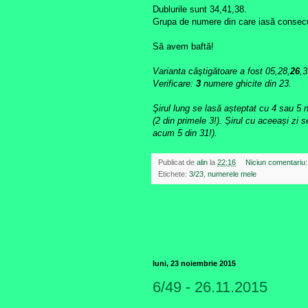
Dublurile sunt 34,41,38.
Grupa de numere din care iasă consecu
Să avem baftă!
Varianta câştigătoare a fost 05,28,
26
,3
Verificare:
3
numere ghicite din 23.
Şirul lung se lasă așteptat cu 4 sau 5
(2 din primele 3!). Șirul cu aceeași zi 
acum 5 din 31!).
Publicat de
alin
la
22:16
Niciun comentariu
Etichete:
3/23
,
numerele mele
luni, 23 noiembrie 2015
6/49 - 26.11.2015