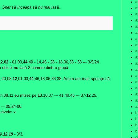
a
. Sper să înceapă să nu mai iasă.
a
a
a
:
a
a
a
a
a
a
12
,
02
- 01,03,
44
,49 - 14,46 - 28 - 18,06,33 - 38 --- 3-5/24
a
obicei nu iasă 2 numere dintr-o grupă.
a
a
1,20,08,
12
,01,03,
44
,46,18,06,33,38. Acum am mari speraţe că
a
a
a
in 08.11 eu mizez pe
13
,10,07 --- 41,40,45 --- 37-
12
,25.
a
 --- 05,24-06.
a
tivele: x.
b
b
b
b
9,
12
,
19
-
3/3
.
c