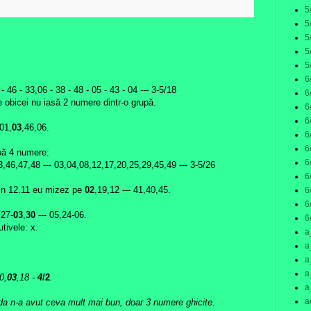
5
5
5
5
5
6
- 46 - 33,06 - 38 - 48 - 05 - 43 - 04 --- 3-5/18
6
obicei nu iasă 2 numere dintr-o grupă.
6
6
01,
03
,46,06.
6
6
bă 4 numere:
6
,46,47,48 --- 03,04,08,12,17,20,25,29,45,49 --- 3-5/26
6
in 12.11 eu mizez pe
02
,19,12 --- 41,40,45.
6
6
,27-
03
,
30
--- 05,24-06.
6
tivele: x.
a
a
a
a
0,
03
,18
-
4
/2
.
a
a
oda n-a avut ceva mult mai bun, doar 3 numere ghicite.