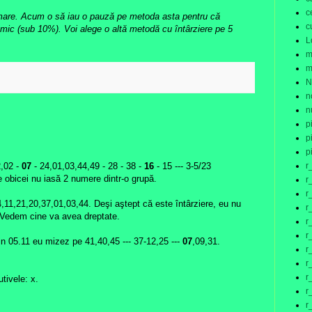
c
l mare. Acum o să iau o pauză pe metoda asta pentru că
c
de mic (sub 10%). Voi alege o altă metodă cu întârziere pe 5
L
m
m
:
N
n
n
p
p
p
r
2,02 -
07
- 24,01,03,44,49 - 28 - 38 -
16
- 15 --- 3-5/23
obicei nu iasă 2 numere dintr-o grupă.
r
r
,11,21,20,37,01,03,44. Deşi aştept că este întârziere, eu nu
r
 Vedem cine va avea dreptate.
r
r
n 05.11 eu mizez pe 41,40,45 --- 37-12,25 ---
07
,09,31.
r
r
r
tivele: x.
r
r