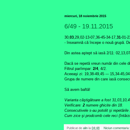
miercuri, 18 noiembrie 2015
6/49 - 19.11.2015
30,
03
,29,02-13-07,36-45-34-17,
31
-01-2
- înseamnă că începe o nouă grupă. De 
Din astea aştept să iasă 2/11: 02,13,0
Dacă se repetă vreun număr din cele d
Filtrul par/impar:
2/4
, 4/2.
Aceeaşi zi: 19,38-49,45 --- 15,34-45,04 
Grupa de numere din care iasă consecu
Să avem baftă!
Varianta câştigătoare a fost 31,03,10,
Verificare:
2
numere ghicite din 18.
Consecutivele s-au potolit şi repetările
Cum zice şi prodcomb cele reci (întârz
Publicat de
alin
la
04:48
Niciun comentariu