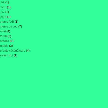
_1/9
(1)
_2/16
(1)
_2/7
(1)
_3/13
(1)
cheme AxB
(1)
cheme cu cod
(7)
faturi
(4)
ite-uri
(2)
tatistica
(1)
ombole
(3)
ariante câștigătoare
(4)
ersiuni noi
(1)