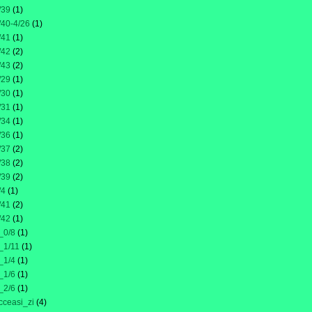
/39
(1)
/40-4/26
(1)
/41
(1)
/42
(2)
/43
(2)
/29
(1)
/30
(1)
/31
(1)
/34
(1)
/36
(1)
/37
(2)
/38
(2)
/39
(2)
/4
(1)
/41
(2)
/42
(1)
_0/8
(1)
_1/11
(1)
_1/4
(1)
_1/6
(1)
_2/6
(1)
cceasi_zi
(4)