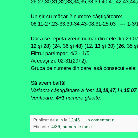
26,27,30,31,32,33,34,35,38,39,40,41,42,43,44
Un şir cu măcar 2 numere câştigătoare:
06,11-27,23-33,39-34,43-08,31-25,03 --- 1-3/
Dacă se repetă vreun număr din cele din 29.0
12 şi 28) (24, 36 şi 48) (12,
13
şi 30) (26, 35 şi
Filtrul par/impar: 4/2 - 1/5.
Aceeaşi zi: 02-31(29+2).
Grupa de numere din care iasă consecutivele: 
Să avem baftă!
Varianta câştigătoare a fost
13,18,47,
14
,15,07
Verificare:
4+1
numere ghicite.
Publicat de
alin
la
12:43
Un comentariu:
Etichete:
4/39
,
numerele mele