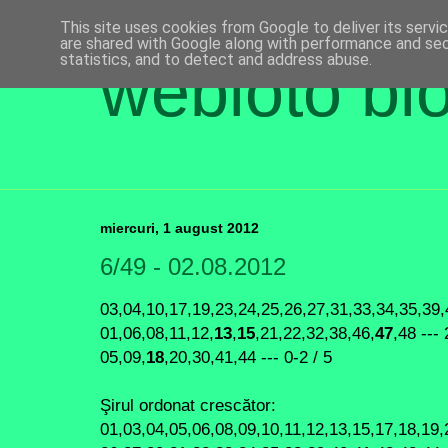
This site uses cookies from Google to deliver its servi
are shared with Google along with performance and secu
statistics, and to detect and address abuse.
webloto bl
miercuri, 1 august 2012
6/49 - 02.08.2012
03,04,10,17,19,23,24,25,26,27,31,33,34,35,39,4
01,06,08,11,12,
13
,
15
,21,22,32,38,46,
47
,48 --- 
05,09,
18
,20,30,41,44 --- 0-2 / 5
Şirul ordonat crescător:
01,03,04,05,06,08,09,10,11,12,13,15,17,18,19,