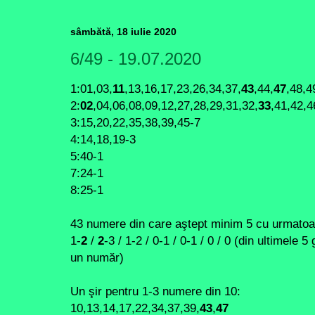
sâmbătă, 18 iulie 2020
6/49 - 19.07.2020
1:01,03,
11
,13,16,17,23,26,34,37,
43
,44,
47
,48,4
2:
02
,04,06,08,09,12,27,28,29,31,32,
33
,41,42,4
3:15,20,22,35,38,39,45-7
4:14,18,19-3
5:40-1
7:24-1
8:25-1
43 numere din care aştept minim 5 cu urmatoar
1-
2
/
2
-3 / 1-2 / 0-1 / 0-1 / 0 / 0 (din ultimele
un număr)
Un şir pentru 1-3 numere din 10:
10,13,14,17,22,34,37,39,
43
,
47