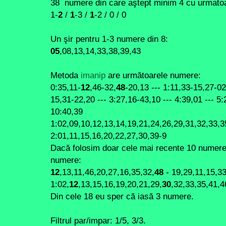
38 numere din care aştept minim 4 cu urmatoar
1-
2
/
1
-3 /
1
-2 / 0 / 0
Un şir pentru 1-3 numere din 8:
05
,08,13,14,33,38,39,43
Metoda
imanip
are următoarele numere:
0:35,11-
12
,46-32,
48
-20,13 --- 1:11,33-15,27-02
15,31-22,20 --- 3:27,16-43,10 --- 4:39,01 --- 5:
10:40,39
1:02,09,10,12,13,14,19,21,24,26,29,31,32,33,
2:01,11,15,16,20,22,27,30,39-9
Dacă folosim doar cele mai recente 10 numere,
numere:
12
,13,11,46,20,27,16,35,32,
48
- 19,29,11,15,33
1:02,
12
,13,15,16,19,20,21,29,
30
,32,33,35,41,4
Din cele 18 eu sper că iasă 3 numere.
Filtrul par/impar: 1/5, 3/3.