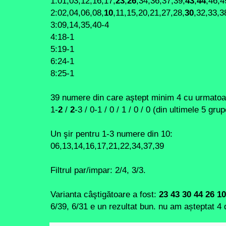
1:01,03,12,16,17,
23
,
26
,34,36,37,39,
43
,
44
,46,4
2:02,04,06,08,
10
,11,15,20,21,27,28,
30
,32,33,3
3:09,14,35,40-4
4:18-1
5:19-1
6:24-1
8:25-1
39 numere din care aştept minim 4 cu urmatoar
1-
2
/
2
-3 / 0-1 / 0 / 1 / 0 / 0 (din ultimele 5 g
Un şir pentru 1-3 numere din 10:
06,13,14,16,17,21,22,34,37,39
Filtrul par/impar: 2/4, 3/3.
Varianta câştigătoare a fost:
23 43 30 44 26 10
6/39, 6/31 e un rezultat bun. nu am așteptat 4