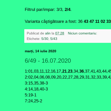
Filtrul par/impar: 3/3,
2/4
.
Varianta câştigătoare a fost: 36
43 47 11 02 33
Publicat de
alin
la
07:28
Niciun comentariu:
Etichete:
5/30
,
5/43
marți, 14 iulie 2020
6/49 - 16.07.2020
1:01,03,11,12,16,17,
21
,
23
,34,
36
,37,41,43,44,4
2:02,04,06,08,09,20,22,27,28,29,31,32,33,39,4
3:15,35,38-3
4:14,18,40-3
5:19-1
7:24,25-2