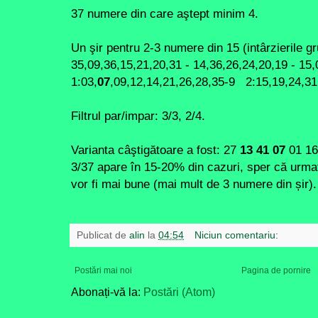
37 numere din care aştept minim 4.
Un şir pentru 2-3 numere din 15 (intârzierile gr
35,09,36,15,21,20,31 - 14,36,26,24,20,19 - 15,
1:03,
07
,09,12,14,21,26,28,35-9 2:15,19,24,3
Filtrul par/impar: 3/3, 2/4.
Varianta câştigătoare a fost: 27
13 41 07
01 1
3/37 apare în 15-20% din cazuri, sper că urmat
vor fi mai bune (mai mult de 3 numere din șir)
Publicat de
alin
la
04:54
Niciun comentariu:
Postări mai noi
Pagina de pornire
Abonați-vă la:
Postări (Atom)