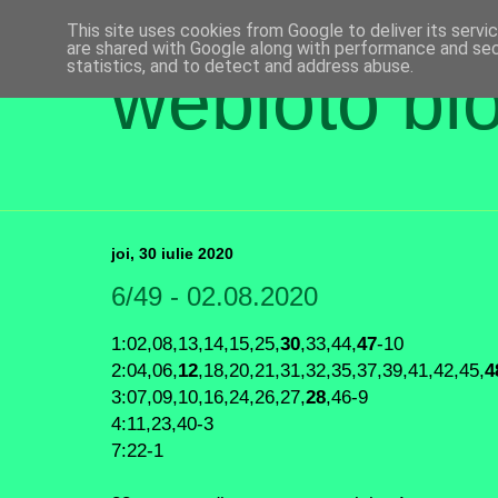
This site uses cookies from Google to deliver its servi
are shared with Google along with performance and secu
statistics, and to detect and address abuse.
webloto bl
joi, 30 iulie 2020
6/49 - 02.08.2020
1:02,08,13,14,15,25,
30
,33,44,
47
-10
2:04,06,
12
,18,20,21,31,32,35,37,39,41,42,45,
4
3:07,09,10,16,24,26,27,
28
,46-9
4:11,23,40-3
7:22-1