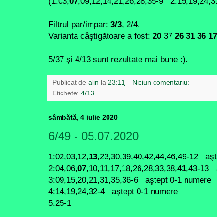
(1:03,
07
,09,12,14,21,26,28,35-9 2:15,19,24,
Filtrul par/impar:
3/3
, 2/4.
Varianta câştigătoare a fost:
20
37
26 31 36 17
5/37 și 4/13 sunt rezultate mai bune :).
Publicat de
alin
la
23:11
Niciun comentariu:
Etichete:
4/13
sâmbătă, 4 iulie 2020
6/49 - 05.07.2020
1:02,03,12,
13
,23,30,39,40,42,44,46,49-12 aş
2:04,06,
07
,10,11,17,18,26,28,33,38,
41
,43-13 
3:09,15,20,21,31,35,36-6 aştept 0-1 numere
4:14,19,24,32-4 aştept 0-1 numere
5:25-1