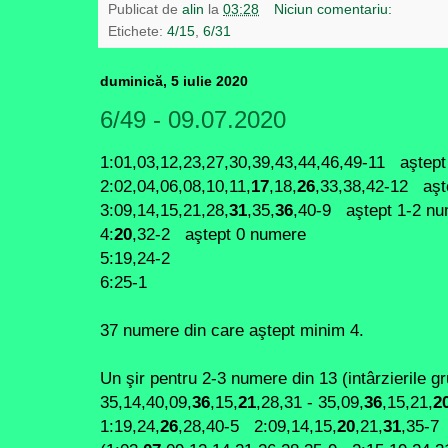
Publicat de
alin
la
03:28
Niciun comentariu:
Etichete:
4/15
,
6/31
duminică, 5 iulie 2020
6/49 - 09.07.2020
1:01,03,12,23,27,30,39,43,44,46,49-11 aştep
2:02,04,06,08,10,11,
17
,18,
26
,33,38,42-12 aşt
3:09,14,15,21,28,
31
,35,
36
,40-9 aştept 1-2 n
4:
20
,32-2 aştept 0 numere
5:19,24-2
6:25-1
37 numere din care aştept minim 4.
Un şir pentru 2-3 numere din 13 (intârzierile gr
35,14,40,09,
36
,15,
21
,28,31 - 35,09,
36
,15,21,
2
1:19,24,
26
,28,40-5 2:09,14,15,
20
,21,
31
,35-7