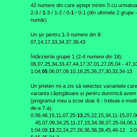
42 numere din care aştept minim 5 cu urmatoar
2-3 /
1
-3 / 1-2 / 0-
1
/ 0-1 (din ultimele 2 grupe 
număr)
Un şir pentru 1-3 numere din 8:
07,14,17,33,34,37,39,43
Întârzierile grupei 1 (2-4 numere din 18):
06,07,25,34,33,47,44,17,37,01,27,05,04 - 47,1
1:04,
05
,06,07,09,10,16,25,26,27,30,33,34-13 
Un prieten mi-a zis să selectez variantele c
varianta câștigătoare și pentru duminică avem
(programul meu a scos doar 6 - trebuie o modif
de-a 7-a).
0:39,46,15,11,07,25-
13
,25,22,15,34,11-15,07,0
45,07,09,34,25,11-27,15,34,36,07,25-04,06,1
1:04,09,
13
,22,24,27,28,36,38,39,45,46-12 2