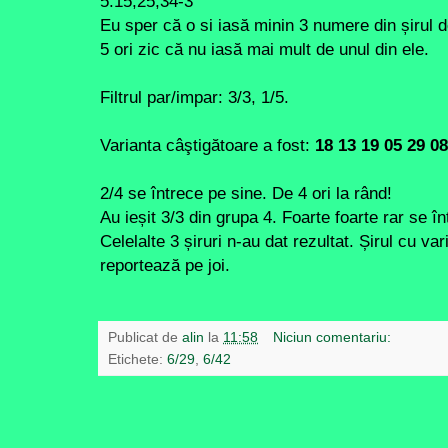
5:15,25,34-3
Eu sper că o si iasă minin 3 numere din șirul
5 ori zic că nu iasă mai mult de unul din ele.
Filtrul par/impar: 3/3, 1/5.
Varianta câştigătoare a fost:
18 13 19 05 29 08
2/4 se întrece pe sine. De 4 ori la rând!
Au ieșit 3/3 din grupa 4. Foarte foarte rar se 
Celelalte 3 șiruri n-au dat rezultat. Șirul cu v
reportează pe joi.
Publicat de
alin
la
11:58
Niciun comentariu:
Etichete:
6/29
,
6/42