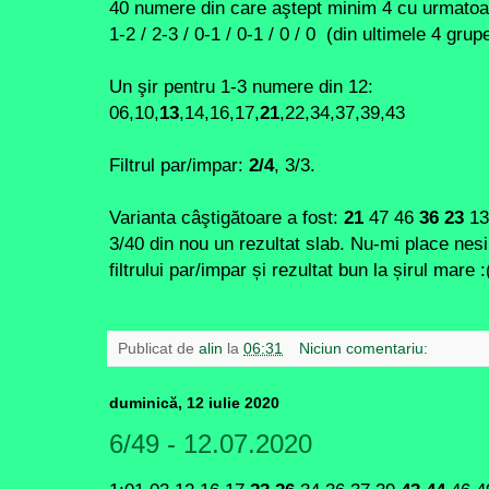
40 numere din care aştept minim 4 cu urmatoar
1-2 / 2-3 / 0-1 / 0-1 / 0 / 0 (din ultimele 4 gr
Un şir pentru 1-3 numere din 12:
06,10,
13
,14,16,17,
21
,22,34,37,39,43
Filtrul par/impar:
2/4
, 3/3.
Varianta câştigătoare a fost:
21
47 46
36 23
1
3/40 din nou un rezultat slab. Nu-mi place nesi
filtrului par/impar și rezultat bun la șirul mare :
Publicat de
alin
la
06:31
Niciun comentariu:
duminică, 12 iulie 2020
6/49 - 12.07.2020