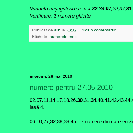
Varianta câştigătoare a fost
32
,34,
07
,22,37,
31
.
Verificare:
3
numere ghicite.
Publicat de
alin
la
23:17
Niciun comentariu:
Etichete:
numerele mele
miercuri, 26 mai 2010
numere pentru 27.05.2010
02,07,11,14,17,18,26,
30
,31,
34
,40,41,42,43,
44
,
iasă 4.
06,10,27,32,38,39,45 - 7 numere din care eu z