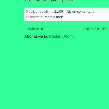
Publicat de
alin
la
21:09
Niciun comentariu:
Etichete:
numerele mele
Postări mai noi
Pagina de pornire
Abonați-vă la:
Postări (Atom)