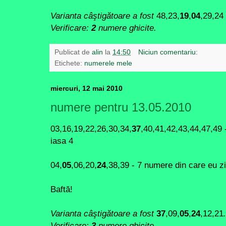
Varianta câştigătoare a fost
48,23,
19
,
04
,29,24
Verificare:
2
numere ghicite.
Publicat de
alin
la
14:50
Niciun comentariu:
Etichete:
numerele mele
miercuri, 12 mai 2010
numere pentru 13.05.2010
03,16,19,22,26,30,34,
37
,40,41,42,43,44,47,49 
iasa 4
04,
05
,06,20,
24
,38,39 - 7 numere din care eu z
Baftă!
Varianta câştigătoare a fost
37
,09,
05
,
24
,12,21
.
Verificare:
3
numere ghicite.