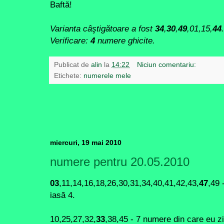
Baftă!
Varianta câştigătoare a fost
34
,
30
,
49
,01,15,
44
.
Verificare:
4
numere ghicite.
Publicat de
alin
la
14:22
Niciun comentariu:
Etichete:
numerele mele
miercuri, 19 mai 2010
numere pentru 20.05.2010
03
,11,14,16,18,26,30,31,34,40,41,42,43,
47
,49 
iasă 4.
10,25,27,32,
33
,38,45 - 7 numere din care eu z