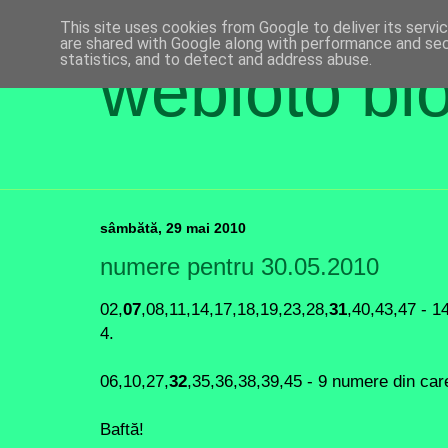
This site uses cookies from Google to deliver its servi
are shared with Google along with performance and secu
statistics, and to detect and address abuse.
webloto bl
sâmbătă, 29 mai 2010
numere pentru 30.05.2010
02,
07
,08,11,14,17,18,19,23,28,
31
,40,43,47 - 1
4.
06,10,27,
32
,35,36,38,39,45 - 9 numere din car
Baftă!