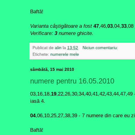
Baftă!
Varianta câştigătoare a fost
47
,46,
03
,04,
33
,08
Verificare:
3
numere ghicite.
Publicat de
alin
la
13:52
Niciun comentariu:
Etichete:
numerele mele
sâmbătă, 15 mai 2010
numere pentru 16.05.2010
03,16,18,
19
,22,26,30,34,40,41,42,43,44,47,49 
iasă 4.
04
,06,10,25,27,38,39 - 7 numere din care eu z
Baftă!