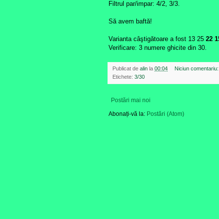
Filtrul par/impar: 4/2, 3/3.
Să avem baftă!
Varianta câştigătoare a fost 13 25
22
1
Verificare: 3 numere ghicite din 30.
Publicat de
alin
la
00:04
Niciun comentariu
Etichete:
3/30
Postări mai noi
Abonați-vă la:
Postări (Atom)