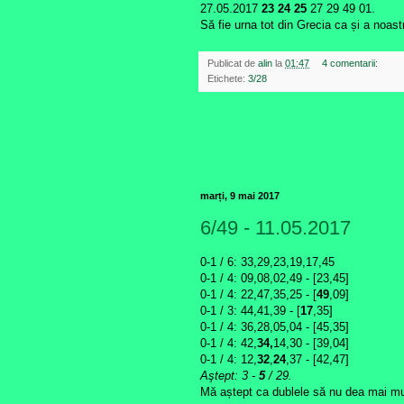
27.05.2017
23 24 25
27 29 49 01.
Să fie urna tot din Grecia ca și a noastr
Publicat de
alin
la
01:47
4 comentarii:
Etichete:
3/28
marți, 9 mai 2017
6/49 - 11.05.2017
0-1 / 6: 33,29,23,19,17,45
0-1 /
4: 09,08,02,49 - [23,45]
0-1 /
4
: 22,47,35,25 - [
49
,09]
0-1 / 3: 44,41,39 - [
17
,35]
0-1 / 4: 36,28,05,04 - [
45,35
]
0-1 / 4: 42,
34,
14,30 - [39,04]
0-1 / 4: 12,
32
,
24
,37 - [42,47]
Aştept: 3 -
5
/ 29.
Mă aștept ca dublele să nu dea mai mu