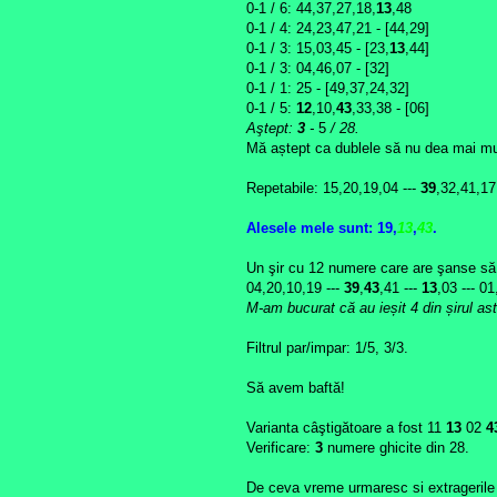
0-1 /
6: 44,37,27,18,
13
,48
0-1 /
4
: 24,23,47,21 - [44,29]
0-1 / 3: 15,03,45 - [23,
13
,44]
0-1 / 3: 04,46,07 - [
32
]
0-1 / 1: 25 - [49,37,24,32]
0-1 / 5:
12
,10,
43
,33,38 - [06]
Aştept:
3
-
5
/ 28.
Mă aștept ca dublele să nu dea mai mu
Repetabile: 15,20,19,04 ---
39
,32,41,17
Alesele mele
sunt: 19,
13
,
43
.
Un şir cu 12 numere care are şanse s
04,20,10,19 ---
39
,
43
,41 ---
13
,03 --- 01
M-am bucurat că au ieșit 4 din șirul ast
Filtrul par/impar: 1/5, 3/3.
Să avem baftă!
Varianta câştigătoare a fost
11
13
02
4
Verificare:
3
numere ghicite din 28.
De ceva vreme urmaresc si extragerile 