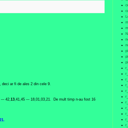
:
c
c
L
m
m
N
n
n
p
p
p
r
r
r
 deci ar fi de ales 2 din cele 9.
r
r
r
--- 42,
13
,41,45 --- 18,01,03,21. De mult timp n-au fost 16
r
r
r
r
21.
r