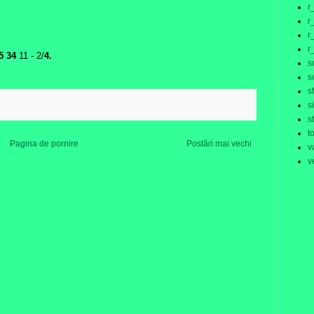
r
r
r
r
5
34
11 - 2/
4.
s
s
s
:
s
s
t
Pagina de pornire
Postări mai vechi
v
v