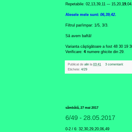
Repetabile: 02,13,39,11 --- 15,20,
19
,04
Alesele mele
sunt:
06,39,42
.
Filtrul par/impar: 1/5, 3/3.
Să avem baftă!
Varianta câştigătoare a fost
48 30 19 3
Verificare:
4
numere ghicite din 29.
Publicat de
alin
la
03:41
3 comentarii:
Etichete:
4/29
sâmbătă, 27 mai 2017
6/49 - 28.05.2017
0-2 / 6: 32,30,29,20,06,49