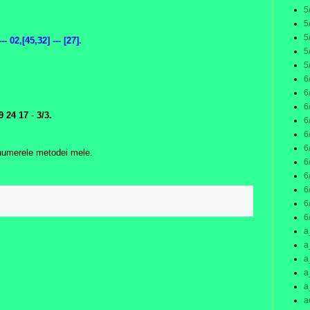
5
5
5
-- 02,[45,32] --- [27].
5
5
6
6
6
9 24 17
-
3/3.
6
6
6
 numerele metodei mele.
6
6
6
:
6
6
a
a
a
a
a
a