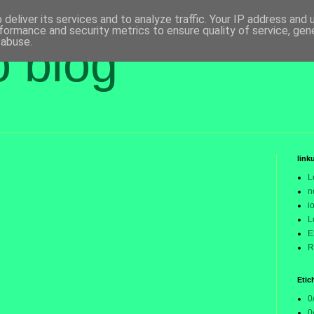
deliver its services and to analyze traffic. Your IP address and
formance and security metrics to ensure quality of service, ge
 abuse.
o blog
link
L
n
i
L
E
R
Etic
0
0