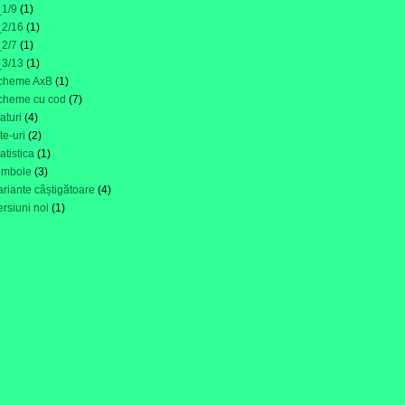
_1/9
(1)
_2/16
(1)
_2/7
(1)
_3/13
(1)
cheme AxB
(1)
cheme cu cod
(7)
faturi
(4)
ite-uri
(2)
tatistica
(1)
ombole
(3)
ariante câștigătoare
(4)
ersiuni noi
(1)