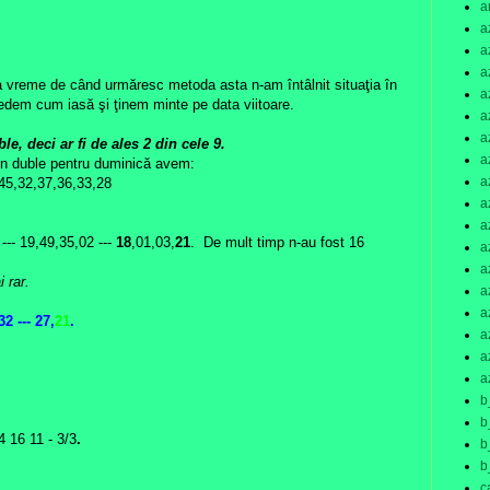
a
a
a
a
vreme de când urmăresc metoda asta n-am întâlnit situaţia în
a
Vedem cum iasă şi ţinem minte pe data viitoare.
a
a
le, deci ar fi de ales 2 din cele 9.
a
din duble pentru duminică avem:
a
,45,32,37,36,33,28
a
a
 --- 19,49,35,02 ---
18
,01,03,
21
. De mult timp n-au fost 16
a
a
i rar.
a
a
32 --- 27,
21
.
a
a
a
b
b
4 16 11 - 3/3
.
b
b
c