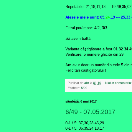
Repetabile: 21,18,11,13 --- 19,
49
,35,02
Alesele mele
sunt:
05,
24
,19 ---
25,33 -
Filtrul par/impar: 4/2,
3/3
.
Să avem baftă!
Varianta câştigătoare a fost 01
32 34 4
Verificare: 5 numere ghicite din 29.
Am avut doar un număr din cele 5 din
Felicitări câștigătorului !
Publicat de
alin
la
01:10
Niciun comentariu
Etichete:
5/29
sâmbătă, 6 mai 2017
6/49 - 07.05.2017
0-1 / 5: 37,36,28,46,29
0-1 /
5: 06,35,24,18,17