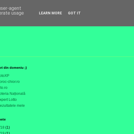
 user-agent
nerate usage
LEARN MORE
GOT IT
uri din domeniu ;)
otoXP
oroc-chior.ro
oto.ro
oteria Națională
xpert Lotto
ezultatele mele
hete
/18
(1)
/19
(1)