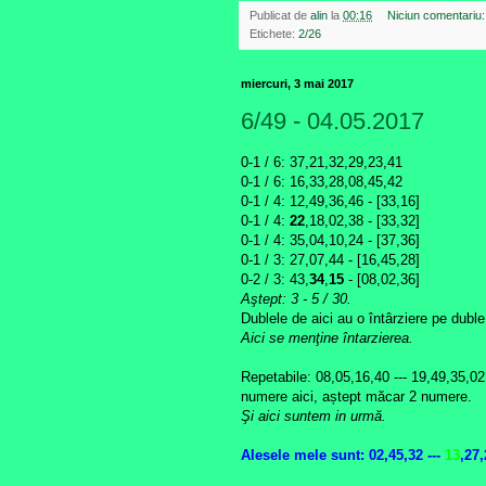
Publicat de
alin
la
00:16
Niciun comentariu
Etichete:
2/26
miercuri, 3 mai 2017
6/49 - 04.05.2017
0-1 / 6: 37,21,32,29,23,41
0-1 /
6: 16,33,28,08,45,42
0-1 /
4
: 12,49,36,46 - [
33
,16]
0-1 / 4:
22
,18,02,38 - [33,32]
0-1 / 4: 35,04,10,24 - [
37,
36
]
0-1 / 3: 27,07,44 - [16,45,28]
0-2 / 3: 43,
34
,
15
- [08,02,36]
Aştept: 3 - 5
/ 30.
Dublele de aici au o întârziere pe duble,
Aici se menţine întarzierea.
Repetabile: 08,05,16,40 --- 19,49,35,02 
numere aici, aștept măcar 2 numere.
Şi aici suntem in urmă.
Alesele mele
sunt: 02,45,32 ---
13
,27,