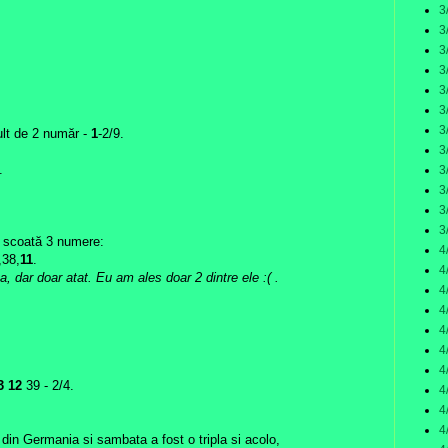
3
3
3
3
3
3
3
lt de 2 număr -
1
-2/9.
3
.
3
3
3
3
ă scoată 3 numere:
4
,38,
11
.
4
a, dar doar atat. Eu am ales doar 2 dintre ele :( .
4
4
4
4
4
3
12
39 - 2/4.
4
4
4
din Germania si sambata a fost o tripla si acolo,