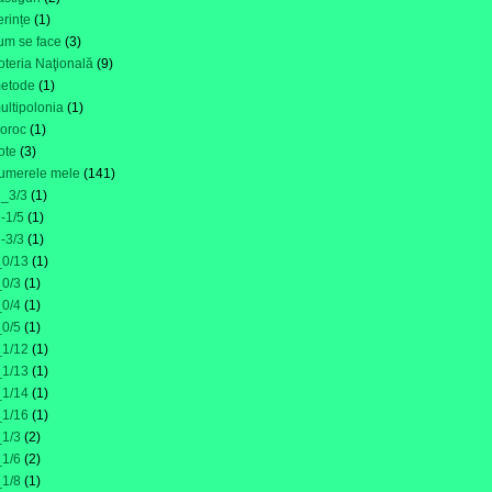
erințe
(1)
um se face
(3)
oteria Naţională
(9)
etode
(1)
ultipolonia
(1)
oroc
(1)
ote
(3)
umerele mele
(141)
i_3/3
(1)
i-1/5
(1)
i-3/3
(1)
_0/13
(1)
_0/3
(1)
_0/4
(1)
_0/5
(1)
_1/12
(1)
_1/13
(1)
_1/14
(1)
_1/16
(1)
_1/3
(2)
_1/6
(2)
_1/8
(1)