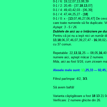
0-1 /
6
: 19,12,07,13,08,39
0-1 / 2: 20,45 - [37,
18
,
13
,07]
0-1 / 4: 49,43,42,03 - [
06,39
]
0-1 / 4: 47,44,25,27 - [
18
]
0-1 / 0: x - [
13
,07,46,27,06,47]
De ceva 
care toate numerele să fie duplicate. 
Aştept: 3 - 5
/ 26.
Dublele de aici au o întârziere pe dub
Pentru că joi nu a ieşit nici un număr 
13
,
18
,06,37,46,07,39,27,47 -
16
,08,02
cu 37 comun.
Repetabile: 22,
13
,
11
,25 --- 08,05,
16
,40
numere aici, aştept măcar 2 numere.
Mda, aici au fost 5/16, cum ziceam ma
Alesele mele
sunt:
13
,25,33 --- 02,45,
Filtrul par/impar: 4/2,
3/3
.
Să avem baftă!
Varianta câştigătoare a fost
18 13
21 0
Verificare: 2 numere ghicite din 26.