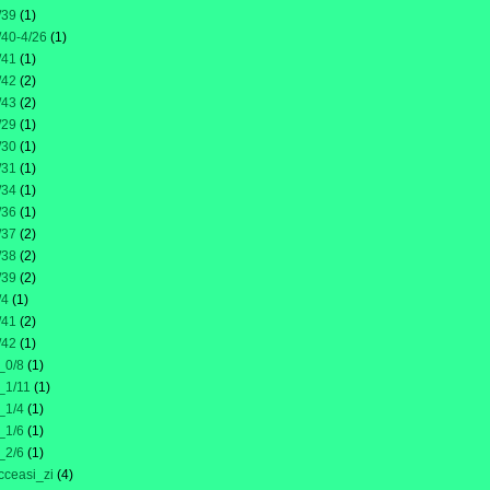
/39
(1)
/40-4/26
(1)
/41
(1)
/42
(2)
/43
(2)
/29
(1)
/30
(1)
/31
(1)
/34
(1)
/36
(1)
/37
(2)
/38
(2)
/39
(2)
/4
(1)
/41
(2)
/42
(1)
_0/8
(1)
_1/11
(1)
_1/4
(1)
_1/6
(1)
_2/6
(1)
cceasi_zi
(4)