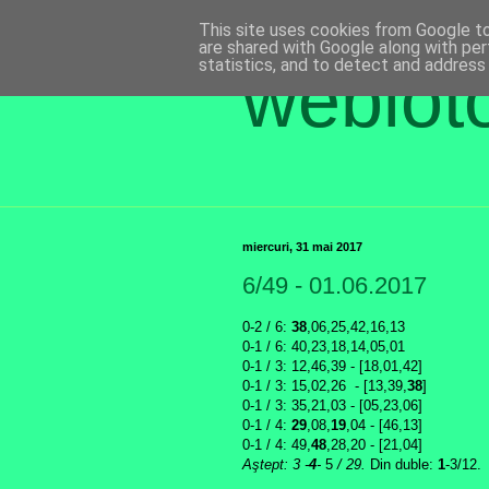
This site uses cookies from Google to 
are shared with Google along with per
statistics, and to detect and address
weblot
miercuri, 31 mai 2017
6/49 - 01.06.2017
0-2 / 6:
38
,06,25,42,16,13
0-1 /
6: 40,23,18,14,05,01
0-1 /
3
: 12,46,39 - [18,01,42]
0-1 / 3: 15,02,26 - [13,39,
38
]
0-1 / 3: 35,21,03 - [
05,23,06
]
0-1 / 4:
29
,08,
19
,04 - [46,13]
0-1 / 4: 49,
48
,28,20 - [21,04]
Aştept: 3 -
4
-
5
/ 29.
Din duble:
1
-3/12
.