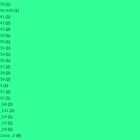
/39
(1)
/40-4/26
(1)
/41
(1)
/42
(2)
/43
(2)
/29
(1)
/30
(1)
/31
(1)
/34
(1)
/36
(1)
/37
(2)
/38
(2)
/39
(2)
/4
(1)
/41
(2)
/42
(1)
_0/8
(1)
_1/11
(1)
_1/4
(1)
_1/6
(1)
_2/6
(1)
cceasi_zi
(4)