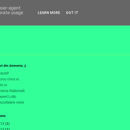
 user-agent
nerate usage
LEARN MORE
GOT IT
uri din domeniu ;)
otoXP
oroc-chior.ro
oto.ro
oteria Națională
xpert Lotto
ezultatele mele
hete
/18
(1)
/19
(1)