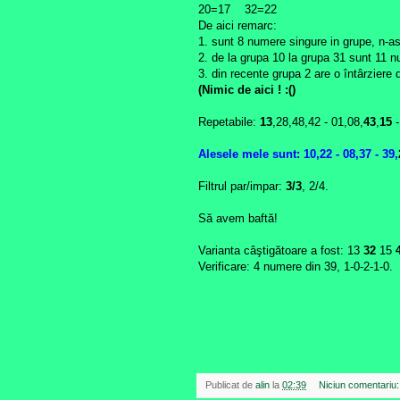
20=17 32=22
De aici remarc:
1. sunt 8 numere singure in grupe, n-a
2. de la grupa 10 la grupa 31 sunt 11 n
3. din recente grupa 2 are o întârziere
(Nimic de aici ! :()
Repetabile:
13
,28,48,42 - 01,08,
43
,
15
-
Alesele mele sunt: 10,22 - 08,37 - 39,
Filtrul par/impar:
3/3
, 2/4.
Să avem baftă!
Varianta câştigătoare a fost: 13
32
15
4
Verificare: 4 numere din 39, 1-0-2-1-0.
Publicat de
alin
la
02:39
Niciun comentariu