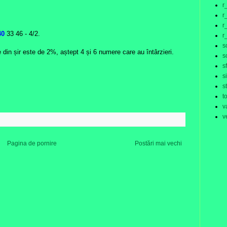
r
r
r
40
33 46
- 4/2.
r
s
 din șir este de 2%, aștept 4 și 6 numere care au întârzieri.
s
s
s
s
t
v
v
:
Pagina de pornire
Postări mai vechi