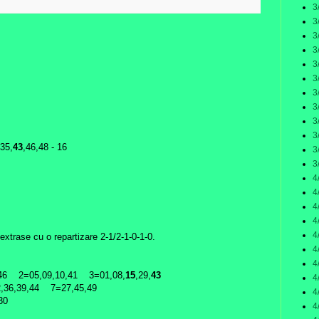
:
3
3
3
3
3
3
3
3
3
3
,35,
43
,46,48 - 16
3
3
4
4
4
4
4
extrase cu o repartizare 2-1/2-1-0-1-0.
4
4
,46 2=05,09,10,41 3=01,08,
15
,29,
43
4
2,36,39,44 7=27,45,49
4
30
4