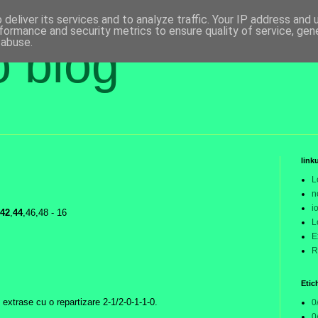
deliver its services and to analyze traffic. Your IP address and
formance and security metrics to ensure quality of service, ge
 abuse.
o blog
link
L
n
i
42
,
44
,46,48 - 16
L
E
R
Etic
extrase cu o repartizare 2-1/2-0-1-1-0.
0
0