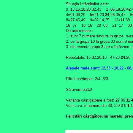
Situaţia întârzierilor este:
0=13,15,18,20,32,43 1=
06
,19,28,
42
4=01,08,29 5=21,23,
24
,26,35,47 6
8=
27
,45,49 9=02,14,25 12=
11
,38
16=37 18=16 20=03 21=17 33
De aici remarc:
1. sunt 7 numere singure in grupe, n-as
2. de la grupa 10 la grupa 33 sunt 8 nu
3. din recente grupa
2
are o întârziere 
Repetabile: 15,32,20,13 - 47,23,
24
,26 -
Alesele mele sunt: 12,33 - 10,22 - 08
Filtrul par/impar: 2/4, 3/3.
Să avem baftă!
Varianta câştigătoare a fost:
27
06
11 4
Verificare: 5 numere din 40, 3-0-0-0-
1
-1
Felicitări câștigătorului marelui pre