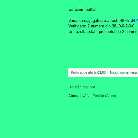
Să avem baftă!
Varianta câştigătoare a fost: 48 07
34 
Verificare: 2 numere din 38, 0-0-
2
-0-0.
Un rezultat slab, procentul de 2 numere
Publicat de
alin
la
03:03
Niciun comentariu
Postări mai noi
Abonați-vă la:
Postări (Atom)