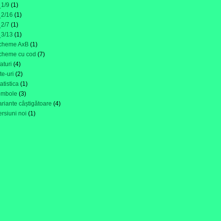
_1/9
(1)
_2/16
(1)
_2/7
(1)
_3/13
(1)
cheme AxB
(1)
cheme cu cod
(7)
faturi
(4)
ite-uri
(2)
tatistica
(1)
ombole
(3)
ariante câștigătoare
(4)
ersiuni noi
(1)