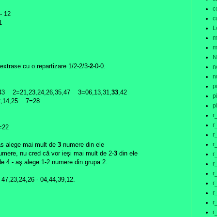
c
- 12
c
1
L
m
m
N
extrase cu o repartizare 1/2-2/3-
2
-0-0.
n
n
p
3 2=21,23,24,26,35,47 3=06,13,31,
33
,42
p
02,14,25 7=28
p
r
r
22
r
-as alege mai mult de
3
numere din ele
r
umere, nu cred că vor ieşi mai mult de 2-
3
din ele
r
 de 4 - aş alege 1-2 numere din grupa 2.
r
r
 47,23,24,26 - 04,44,39,12.
r
r
r
r