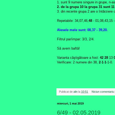
1. sunt 9 numere singure in grupe, n-a
2. de la grupa 10 la grupa 31 sunt 1
3. din recente grupa 2 are o întârziere
Repetabile: 34,07,46,
48
- 01,08,43,15 -
Alesele mele sunt: 08,37 - 39,20.
Filtrul par/impar: 3/3, 2/4.
Să avem baftă!
Varianta câştigătoare a fost:
42
28
13
Verificare: 2 numere din 38,
2
-
1
-
1
-1-0.
Publicat de
alin
la
10:51
Niciun comentariu
miercuri, 1 mai 2019
6/49 - 02.05.2019