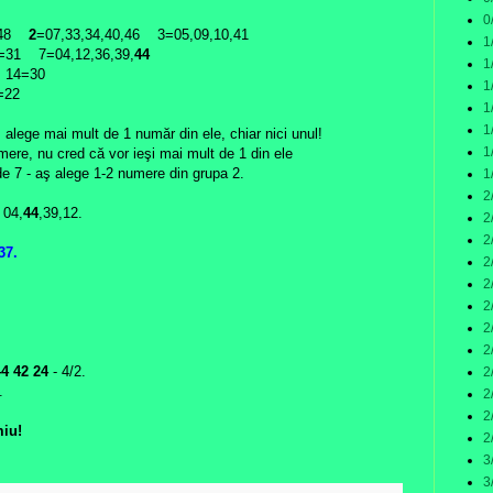
0
,48
2
=07,33,34,40,46 3=05,09,10,41
1
=31 7=04,12,36,39,
44
1
 14=30
1
=22
1
1
 alege mai mult de 1 număr din ele, chiar nici unul!
1
mere, nu cred că vor ieşi mai mult de 1 din ele
de 7 - aş alege 1-2 numere din grupa 2.
1
2
 04,
44
,39,12.
2
2
,37
.
2
2
2
2
2
4 42 24
- 4/2.
2
.
2
2
miu!
2
3
3