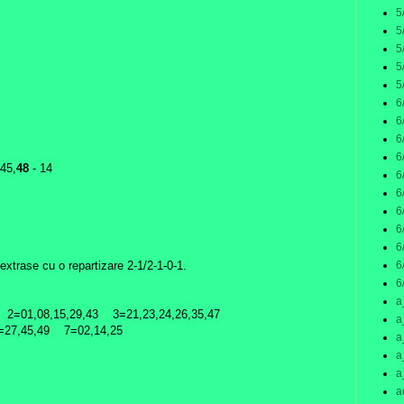
5
5
5
5
5
6
6
6
6
,45,
48
- 14
6
6
6
6
6
6
extrase cu o repartizare 2-1/2-1-0-1.
6
a
2=01,08,15,29,43 3=21,23,24,26,35,47
a
=27,45,49 7=02,14,25
a
a
a
a