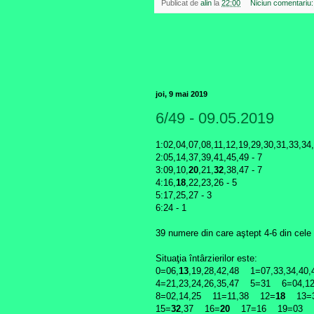
Publicat de
alin
la
22:00
Niciun comentariu
joi, 9 mai 2019
6/49 - 09.05.2019
1:02,04,07,08,11,12,19,29,30,31,33,34
2:05,14,37,39,41,45,49 - 7
3:09,10,
20
,21,
32
,38,47 - 7
4:16,
18
,22,23,26 - 5
5:17,25,27 - 3
6:24 - 1
39 numere din care aştept 4-6 din cele 
Situaţia întârzierilor este:
0=06,
13
,19,28,42,48 1=07,33,34,40
4=21,23,24,26,35,47 5=31 6=04,1
8=02,14,25 11=11,38 12=
18
13=
15=
32
,37 16=
20
17=16 19=03