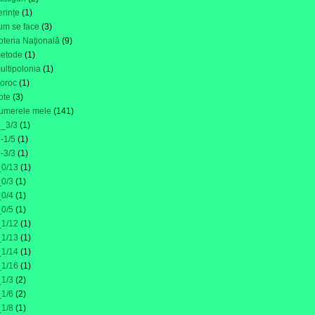
erințe
(1)
um se face
(3)
oteria Naţională
(9)
etode
(1)
ultipolonia
(1)
oroc
(1)
ote
(3)
umerele mele
(141)
i_3/3
(1)
i-1/5
(1)
i-3/3
(1)
_0/13
(1)
_0/3
(1)
_0/4
(1)
_0/5
(1)
_1/12
(1)
_1/13
(1)
_1/14
(1)
_1/16
(1)
_1/3
(2)
_1/6
(2)
_1/8
(1)