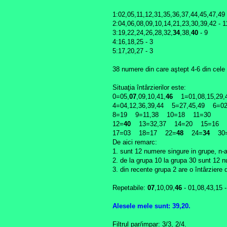
1:02,05,11,12,31,35,36,37,44,45,47,49 
2:04,06,08,09,10,14,21,23,30,39,42 - 1
3:19,22,24,26,28,32,
34
,38,
40
- 9
4:16,18,25 - 3
5:17,20,27 - 3
38 numere din care aştept 4-6 din cele 
Situaţia întârzierilor este:
0=05,
07
,09,10,41,
46
1=01,08,15,29,4
4=04,12,36,39,44 5=27,45,49 6=
8=19 9=11,38 10=18 11=30
12=
40
13=32,37 14=20 15=16
17=03 18=17 22=
48
24=
34
30=
De aici remarc:
1. sunt 12 numere singure in grupe, n
2. de la grupa 10 la grupa 30 sunt 12 n
3. din recente grupa 2 are o întârziere
Repetabile:
07
,10,09,
46
- 01,08,43,15 -
Alesele mele sunt: 39,20.
Filtrul par/impar: 3/3, 2/4.