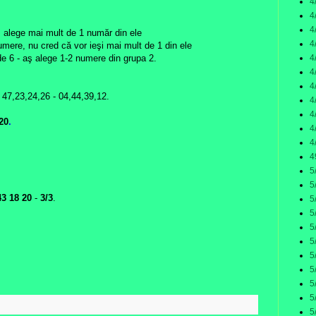
4
4
4
s alege mai mult de 1 număr din ele
4
umere, nu cred că vor ieşi mai mult de 1 din ele
4
 de 6 - aş alege 1-2 numere din grupa 2.
4
4
 47,23,24,26 - 04,44,39,12.
4
4
20
.
4
4
4
5
5
3 18 20
-
3/3
.
5
5
5
5
5
5
5
5
:
5