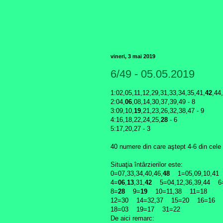
vineri, 3 mai 2019
6/49 - 05.05.2019
1:02,05,11,12,29,31,33,34,35,41,
42
,44
2:04,
06
,08,14,30,37,39,49 - 8
3:09,10,
19
,21,23,26,32,38,47 - 9
4:16,18,22,24,25,
28
- 6
5:17,20,27 - 3
40 numere din care aştept 4-6 din cele 
Situaţia întârzierilor este:
0=07,33,34,40,46,
48
1=05,09,10,41 
4=
06
,
13
,31,
42
5=04,12,36,39,44 6
8=
28
9=
19
10=11,38 11=18
12=30 14=32,37 15=20 16=16
18=03 19=17 31=22
De aici remarc: