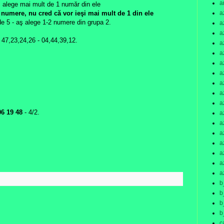
a
s alege mai mult de 1 număr din ele
a
1 numere, nu cred că vor ieşi mai mult de 1 din ele
 de 5 - aş alege 1-2 numere din grupa 2.
a
a
 47,23,24,26 - 04,44,39,12.
a
a
a
a
a
a
a
06
19
48
- 4/2.
a
a
a
a
a
a
a
:
b
b
b
b
c