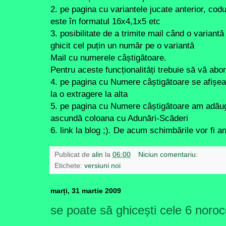
2. pe pagina cu variantele jucate anterior, cod
este în formatul 16x4,1x5 etc
3. posibilitate de a trimite mail când o variant
ghicit cel puțin un număr pe o variantă
Mail cu numerele câștigătoare.
Pentru aceste funcționalități trebuie să vă abona
4. pe pagina cu Numere câștigătoare se afișe
la o extragere la alta
5. pe pagina cu Numere câștigătoare am adău
ascundă coloana cu Adunări-Scăderi
6. link la blog ;). De acum schimbările vor fi a
Publicat de
alin
la
06:00
Niciun comentariu:
Etichete:
versiuni noi
marți, 31 martie 2009
se poate să ghicești cele 6 noro