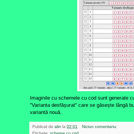
Imaginile cu schemele cu cod sunt generate cu a
"Varianta desfășurat" care se găsește lângă b
variantă nouă.
Publicat de
alin
la
02:01
Niciun comentariu:
Etichete:
scheme cu cod