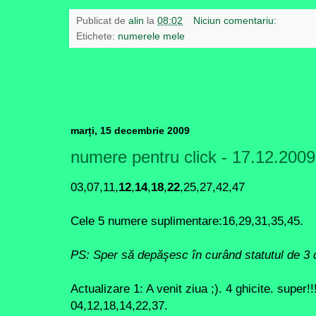
Publicat de
alin
la
08:02
Niciun comentariu:
Etichete:
numerele mele
marți, 15 decembrie 2009
numere pentru click - 17.12.2009
03,07,11,
12
,
14
,
18
,
22
,25,27,42,47
Cele 5 numere suplimentare:16,29,31,35,45.
PS: Sper să depăşesc în curând statutul de 3 di
Actualizare 1: A venit ziua ;). 4 ghicite. super!
04,12,18,14,22,37.