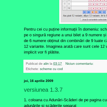
Pentru cei cu puține informații în domeniu: s
pe o singură regiune a unui bilet a 9 numere și 
de 6 numere obținut din combinări de 9 luate câ
12 variante. Imaginea arată care sunt cele 12 v
implicit vor fi plătite.
Publicat de
alin
la
03:17
Niciun comentariu:
Etichete:
scheme cu cod
joi, 16 aprilie 2009
versiunea 1.3.7
1. coloana cu Adunări-Scăderi de pe pagina c
adunările și scăderile separat