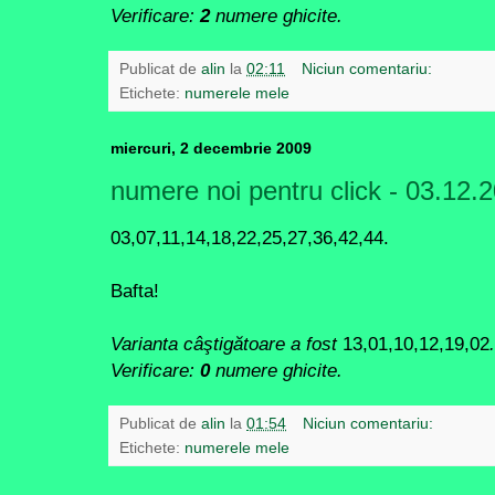
Verificare:
2
numere ghicite.
Publicat de
alin
la
02:11
Niciun comentariu:
Etichete:
numerele mele
miercuri, 2 decembrie 2009
numere noi pentru click - 03.12.
03,07,11,14,18,22,25,27,36,42,44.
Bafta!
Varianta câştigătoare a fost
13,01,10,12,19,02
.
Verificare:
0
numere ghicite.
Publicat de
alin
la
01:54
Niciun comentariu:
Etichete:
numerele mele