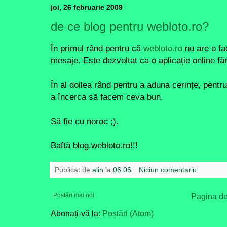
joi, 26 februarie 2009
de ce blog pentru webloto.ro?
În primul rând pentru că
webloto.ro
nu are o fac
mesaje. Este dezvoltat ca o aplicație online fă
În al doilea rând pentru a aduna cerințe, pentru 
a încerca să facem ceva bun.
Să fie cu noroc ;).
Baftă blog.webloto.ro!!!
Publicat de
alin
la
06:06
Niciun comentariu:
Postări mai noi
Pagina de
Abonați-vă la:
Postări (Atom)