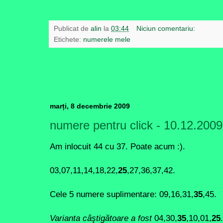
Publicat de
alin
la
03:44
Niciun comentariu:
Etichete:
numerele mele
marți, 8 decembrie 2009
numere pentru click - 10.12.2009
Am inlocuit 44 cu 37. Poate acum :).
03,07,11,14,18,22,
25
,27,36,37,42.
Cele 5 numere suplimentare: 09,16,31,
35
,45.
Varianta câştigătoare a fost
04,30,
35
,10,01,
25
.