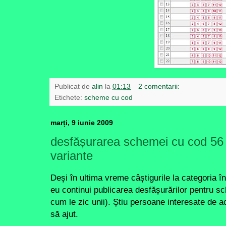
Publicat de
alin
la
01:13
2 comentarii:
Etichete:
scheme cu cod
marți, 9 iunie 2009
desfășurarea schemei cu cod 56 
variante
Deși în ultima vreme câștigurile la categoria în
eu continui publicarea desfășurărilor pentru
cum le zic unii). Știu persoane interesate de 
să ajut.