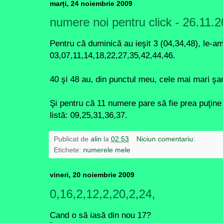
marți, 24 noiembrie 2009
numere noi pentru click - 26.11.
Pentru că duminică au ieşit 3 (04,34,48), le-a
03,07,11,14,18,22,27,35,42,44,46.
40 şi 48 au, din punctul meu, cele mai mari şa
Şi pentru că 11 numere pare să fie prea puţine
listă: 09,25,31,36,37.
Publicat de
alin
la
02:53
Niciun comentariu:
Etichete:
numerele mele
vineri, 20 noiembrie 2009
0,16,2,12,2,20,2,24,
Cand o să iasă din nou 17?