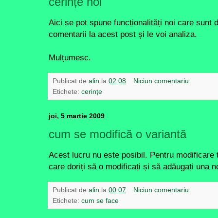
cerințe noi
Aici se pot spune funcționalități noi care sunt 
comentarii la acest post și le voi analiza.
Mulțumesc.
Publicat de
alin
la
02:08
Niciun comentariu:
Etichete:
cerințe
joi, 5 martie 2009
cum se modifică o variantă
Acest lucru nu este posibil. Pentru modificare 
care doriți să o modificați și să adăugați una n
Publicat de
alin
la
00:07
Niciun comentariu:
Etichete:
cum se face