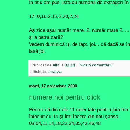
În titlu am pus lista cu numărul de extrageri î
17=0,16,2,12,2,20,2,24
Aş zice aşa: număr mare, 2, număr mare 2, ... c
şi a patra oară?
Vedem duminică ;), de fapt, joi... că dacă se î
iasă joi.
Publicat de
alin
la
03:14
Niciun comentariu:
Etichete:
analiza
marți, 17 noiembrie 2009
numere noi pentru click
Pentru că din cele 11 selectate pentru joia trec
înlocuit cu 14 şi îmi încerc din nou şansa.
03,04,11,14,18,22,34,35,42,46,48