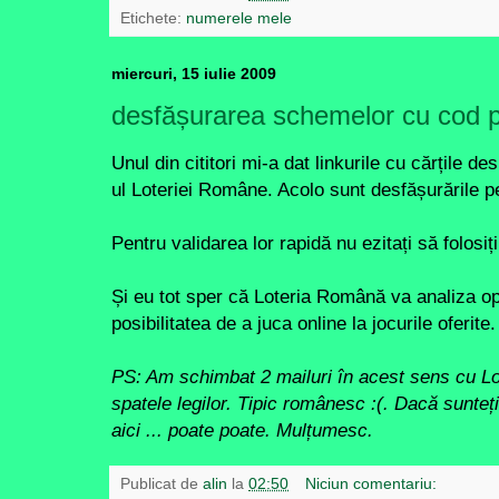
Etichete:
numerele mele
miercuri, 15 iulie 2009
desfășurarea schemelor cu cod p
Unul din cititori mi-a dat linkurile cu cărțile d
ul Loteriei Române. Acolo sunt desfășurările 
Pentru validarea lor rapidă nu ezitați să folosiți
Și eu tot sper că Loteria Română va analiza op
posibilitatea de a juca online la jocurile oferite.
PS: Am schimbat 2 mailuri în acest sens cu L
spatele legilor. Tipic românesc :(. Dacă sunteți 
aici ... poate poate. Mulțumesc.
Publicat de
alin
la
02:50
Niciun comentariu: