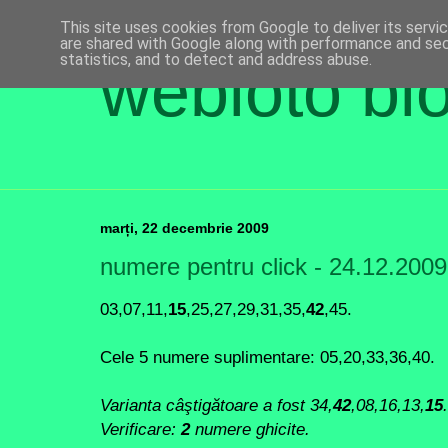
This site uses cookies from Google to deliver its servi
are shared with Google along with performance and secu
statistics, and to detect and address abuse.
webloto bl
marți, 22 decembrie 2009
numere pentru click - 24.12.2009
03,07,11,
15
,
25
,
27
,29,31,35,
42
,45.
Cele 5 numere suplimentare: 05,20,33,
36
,40.
Varianta câştigătoare a fost
34,
42
,08,16,13,
15
.
Verificare:
2
numere ghicite.