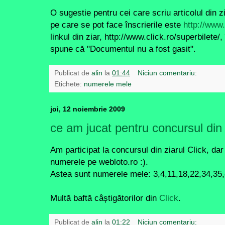
O sugestie pentru cei care scriu articolul din z
pe care se pot face înscrierile este
http://www.
linkul din ziar, http://www.click.ro/superbilete
spune că "Documentul nu a fost gasit
".
Publicat de
alin
la
01:44
Niciun comentariu:
Etichete:
numerele mele
joi, 12 noiembrie 2009
ce am jucat pentru concursul din 
Am participat la concursul din ziarul Click, da
numerele pe webloto.ro :).
Astea sunt numerele mele: 3,4,11,18,22,34,35,
Multă baftă câștigătorilor din
Click
.
Publicat de
alin
la
01:22
Niciun comentariu: