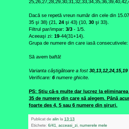
25,26,27,28,29,30,31,32,33,34,35,36,39,40,42
Dacă se repetă vreun număr din cele din 15.07
35 şi 38) (21,
24
şi 43) (10,
30
şi 33).
Filtrul par/impar:
3/3
- 1/5.
Aceeaşi zi:
19
-44(31+14).
Grupa de numere din care iasă consecutivele:
Să avem baftă!
Varianta câştigătoare a fost
30,13,12,24,15,19
Verificare:
6
numere ghicite.
PS: Ştiu că-s multe dar lucrez la eliminarea
35 de numere din care să alegem. Până acum
foarte des 4, 5 sau 6 numere din şiruri.
Publicat de
alin
la
13:13
Etichete:
6/41
,
acceasi_zi
,
numerele mele