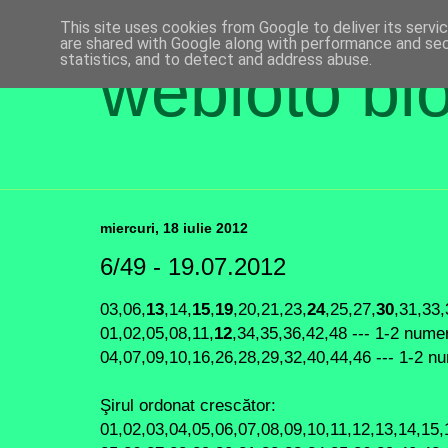
This site uses cookies from Google to deliver its servi
are shared with Google along with performance and secu
statistics, and to detect and address abuse.
webloto bl
miercuri, 18 iulie 2012
6/49 - 19.07.2012
03,06,
13
,14,
15
,
19
,20,21,23,
24
,25,27,
30
,31,33,
01,02,05,08,11,
12
,34,35,36,42,48 --- 1-2 nume
04,07,09,10,16,26,28,29,32,40,44,46 --- 1-2 n
Şirul ordonat crescător:
01,02,03,04,05,06,07,08,09,10,11,12,13,14,15,