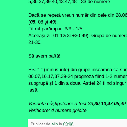
5,36,37,39,40,43,47,48 - 33 de numere
Dacă se repetă vreun număr din cele din 28.06
(
05
, 08 şi
49
).
Filtrul par/impar: 3/3 - 1/5.
Aceeaşi zi: 01-12(31+30-49). Grupa de numere
21-30.
Să avem baftă!
PS: "-" (minusurile) din grupe inseamna ca su
06,07,16,17,37,39-24 prognoza fiind 1-2 nume
subgrupă şi 1 din a doua. Astfel 24 fiind sing
iasă.
Varianta câştigătoare a fost 33,
30
,
10
,
47
,
05
,49
Verificare:
4
numere ghicite.
Publicat de
alin
la
00:08