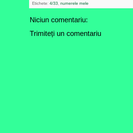
Etichete:
4/33
,
numerele mele
Niciun comentariu:
Trimiteți un comentariu