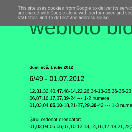
This site uses cookies from Google to deliver its servi
are shared with Google along with performance and secu
statistics, and to detect and address abuse.
webloto bl
duminică, 1 iulie 2012
6/49 - 01.07.2012
12,31,32,40,
47
,48-14,22,26,34-13-25,36-35-23
06,07,16,17,37,39-24 --- 1-2 numere
01,03,04,
05
,
10
-18,21-27,29,
30
-43 --- 1-3 num
Şirul ordonat crescător:
01,03,04,05,06,07,10,12,13,14,16,17,18,21,22,