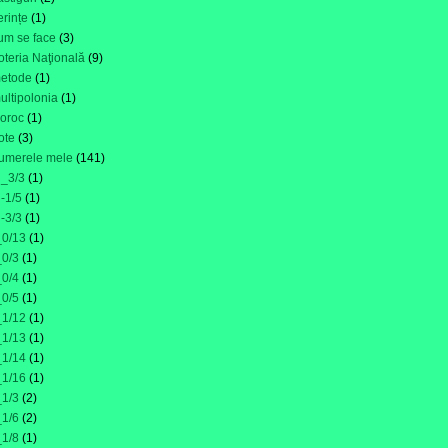
erințe
(1)
um se face
(3)
oteria Naţională
(9)
etode
(1)
ultipolonia
(1)
oroc
(1)
ote
(3)
umerele mele
(141)
i_3/3
(1)
i-1/5
(1)
i-3/3
(1)
_0/13
(1)
_0/3
(1)
_0/4
(1)
_0/5
(1)
_1/12
(1)
_1/13
(1)
_1/14
(1)
_1/16
(1)
_1/3
(2)
_1/6
(2)
_1/8
(1)