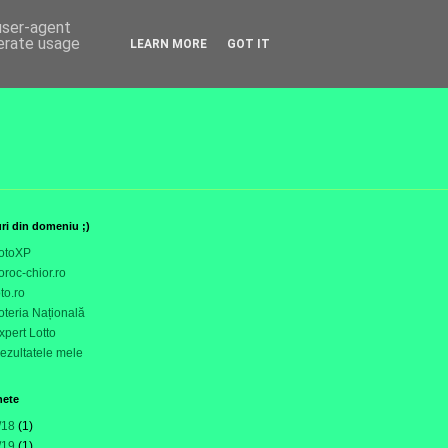
 user-agent
nerate usage
LEARN MORE
GOT IT
uri din domeniu ;)
otoXP
oroc-chior.ro
oto.ro
oteria Națională
xpert Lotto
ezultatele mele
hete
/18
(1)
/19
(1)