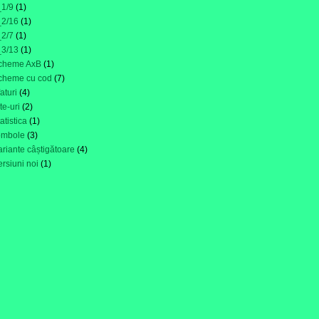
_1/9
(1)
_2/16
(1)
_2/7
(1)
_3/13
(1)
cheme AxB
(1)
cheme cu cod
(7)
faturi
(4)
ite-uri
(2)
tatistica
(1)
ombole
(3)
ariante câștigătoare
(4)
ersiuni noi
(1)