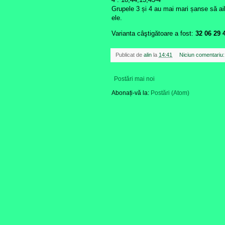
Grupele 3 și 4 au mai mari șanse să ai
ele.
Varianta câştigătoare a fost:
32 06 29 
Publicat de
alin
la
14:41
Niciun comentariu
Postări mai noi
Abonați-vă la:
Postări (Atom)