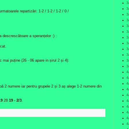
3
3
atoarele repartizări: 1-2 / 1-2 / 1-2 / 0 /
3
3
3
3
ea descrescătoare a speranțelor :) :
3
3
cat.
3
3
 mai puține (26 - 06 apare in șirul 2 și 4):
3
3
4
4
4
bă 2 numere iar pentru grupele 2 și 3 aș alege 1-2 numere din
4
4
19
28
19
- 2/3
.
4
4
4
:
4
4