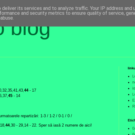
deliver its services and to analyze traffic. Your IP address and
formance and security metrics to ensure quality of service, ge
 abuse.
o blog
link
L
n
i
0,32,35,41,43,
44
- 17
L
6,37,
45
- 14
E
R
atoarele repartizări: 1-3 / 1-2 / 0-1 / 0 /
Etic
,18,
44
,30 - 29,14 - 22. Sper să iasă 2 numere de aici!
0
0