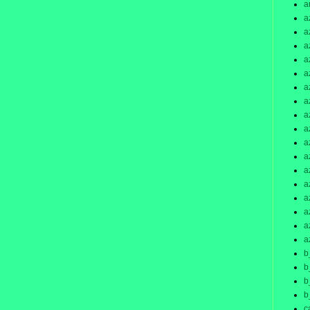
a
a
a
a
a
a
a
a
a
a
a
a
a
a
a
a
a
a
b
b
b
b
c