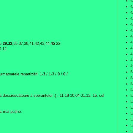
4
4
4
4
4
4
4
4
5,
29,32
,35,37,38,41,42,43,44,
45
-22
4
9-12
4
4
4
5
rmatoarele repartizări: 1-
3
/ 1-3 /
0
/
0
/
5
5
5
ea descrescătoare a speranțelor :) : 11,18-10,04-01,13. 15, cel
5
5
5
ic mai puține:
5
5
5
5