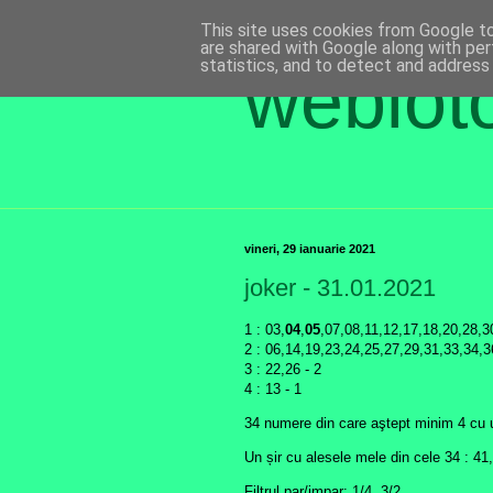
This site uses cookies from Google to 
are shared with Google along with per
statistics, and to detect and address
weblot
vineri, 29 ianuarie 2021
joker - 31.01.2021
1 : 03,
04
,
05
,07,08,11,12,17,18,20,28,3
2 : 06,14,19,23,24,25,27,29,31,33,34,3
3 : 22,26 - 2
4 : 13 - 1
34 numere din care aştept minim 4 cu urm
Un șir cu alesele mele din cele 34 : 41
Filtrul par/impar: 1/4, 3/2.