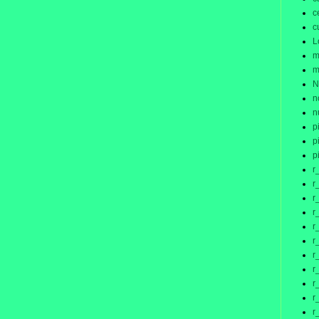
c
c
L
m
m
N
n
n
p
p
p
r
r
r
r
r
r
r
r
r
r
r