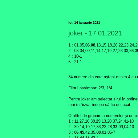
joi, 14 ianuarie 2021
joker - 17.01.2021
1 : 01,05,
06
,
08
,13,15,18,20,22,23,24,2
2 : 03,04,09,11,14,17,19,27,28,33,36,3
4 : 10-1
5 : 21-1
34 numere din care aştept minim 4 cu u
Filtrul par/impar: 2/3, 1/4.
Pentru joker am selectat șirul în ordin
mai întârziat începe să fie de jucat.
O altfel de grupare a numerelor și un p
1 : 11,27,10,38,
29
,13,20,37,24,41-10
2 : 39,14,19,17,33,23,28,
32
,09,04-10
3 :
06
,
45
,42,35,
08
,01,05-7
4 : 18,44,15,43-4