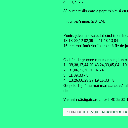
4 : 10,21 - 2
33 numere din care aştept minim 4 cu urm
Filtrul par/impar:
2/3
, 1/4.
Pentru joker am selectat șirul în ordin
13,16-09,12-02,
19
--- 11,18-10,04.
15, cel mai întârziat începe să fie de ju
O altfel de grupare a numerelor și un pic
1 : 08,38,17,44,20,43,24,09,05,04 - 10
2 : 31,06,32,36,30,07 - 6
3 : 11,39,33 - 3
4 : 13,25,06,29,27,
19
,15,03 - 8
Grupele 1 și 4 au mai mari șanse să ai
ele.
Varianta câştigătoare a fost: 40 35
23 
Publicat de
alin
la
22:15
Niciun comentariu