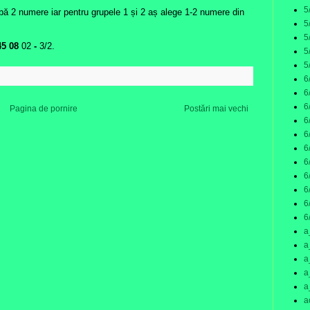
5
bă 2 numere iar pentru grupele 1 și 2 aș alege 1-2 numere din
5
5
45 08
02
-
3/2.
5
5
:
6
6
6
Pagina de pornire
Postări mai vechi
6
6
6
6
6
6
6
6
a
a
a
a
a
a