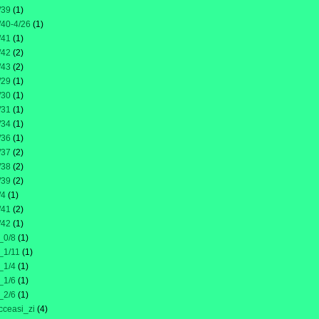
/39
(1)
/40-4/26
(1)
/41
(1)
/42
(2)
/43
(2)
/29
(1)
/30
(1)
/31
(1)
/34
(1)
/36
(1)
/37
(2)
/38
(2)
/39
(2)
/4
(1)
/41
(2)
/42
(1)
_0/8
(1)
_1/11
(1)
_1/4
(1)
_1/6
(1)
_2/6
(1)
cceasi_zi
(4)