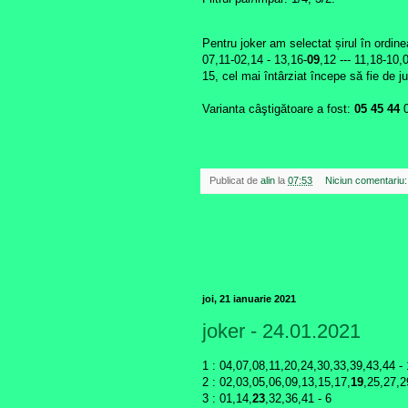
Pentru joker am selectat șirul în ordin
07,11-02,14 - 13,16-
09
,12 --- 11,18-10,
15, cel mai întârziat începe să fie de ju
Varianta câştigătoare a fost:
05 45 44
Publicat de
alin
la
07:53
Niciun comentariu
joi, 21 ianuarie 2021
joker - 24.01.2021
1 : 04,07,08,11,20,24,30,33,39,43,44 
2 : 02,03,05,06,09,13,15,17,
19
,25,27,
3 : 01,14,
23
,32,36,41 - 6