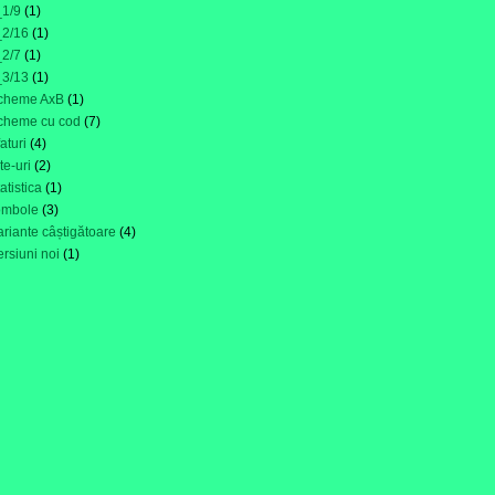
_1/9
(1)
_2/16
(1)
_2/7
(1)
_3/13
(1)
cheme AxB
(1)
cheme cu cod
(7)
faturi
(4)
ite-uri
(2)
tatistica
(1)
ombole
(3)
ariante câștigătoare
(4)
ersiuni noi
(1)