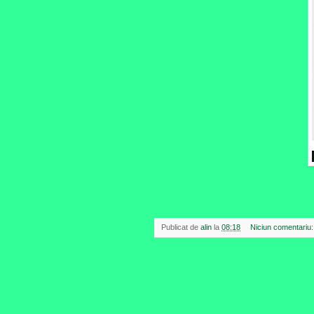
Publicat de
alin
la
08:18
Niciun comentariu