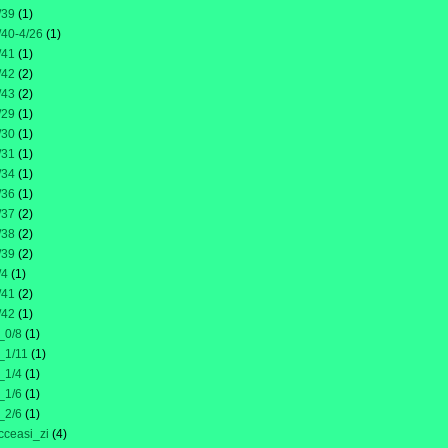
/39
(1)
/40-4/26
(1)
/41
(1)
/42
(2)
/43
(2)
/29
(1)
/30
(1)
/31
(1)
/34
(1)
/36
(1)
/37
(2)
/38
(2)
/39
(2)
/4
(1)
/41
(2)
/42
(1)
_0/8
(1)
_1/11
(1)
_1/4
(1)
_1/6
(1)
_2/6
(1)
cceasi_zi
(4)