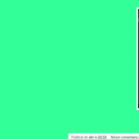
Publicat de
alin
la
00:59
Niciun comentariu