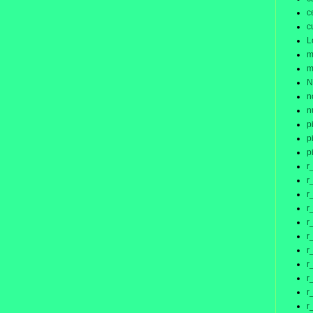
c
c
L
m
m
N
n
n
p
p
p
r
r
r
r
r
r
r
r
r
r
r