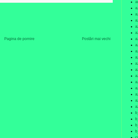
a
a
a
a
a
a
a
Pagina de pornire
Postări mai vechi
a
a
a
a
a
a
a
a
a
a
a
b
b
b
b
c