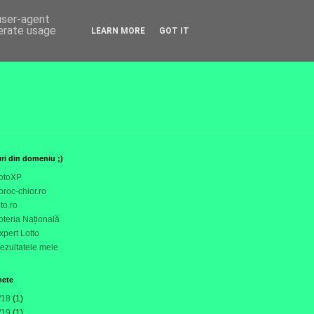
 user-agent
nerate usage
LEARN MORE
GOT IT
uri din domeniu ;)
otoXP
oroc-chior.ro
oto.ro
oteria Națională
xpert Lotto
ezultatele mele
hete
/18
(1)
/19
(1)