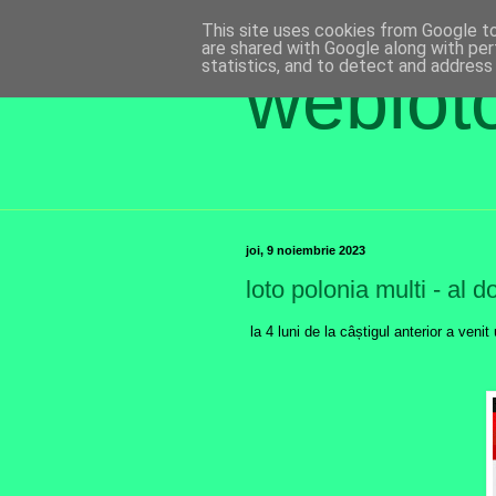
This site uses cookies from Google to 
are shared with Google along with per
statistics, and to detect and address
weblot
joi, 9 noiembrie 2023
loto polonia multi - al d
la 4 luni de la câștigul anterior a venit 