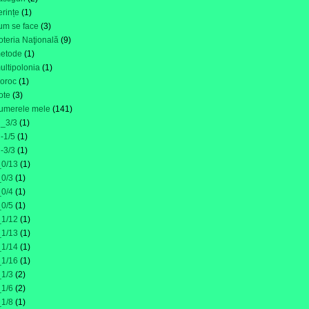
erințe
(1)
um se face
(3)
oteria Naţională
(9)
etode
(1)
ultipolonia
(1)
oroc
(1)
ote
(3)
umerele mele
(141)
i_3/3
(1)
i-1/5
(1)
i-3/3
(1)
_0/13
(1)
_0/3
(1)
_0/4
(1)
_0/5
(1)
_1/12
(1)
_1/13
(1)
_1/14
(1)
_1/16
(1)
_1/3
(2)
_1/6
(2)
_1/8
(1)