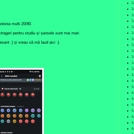
3
3
3
3
olonia multi 20/80.
3
3
trageri pentru studiu și șansele sunt mai mari.
3
sant :) și vreau să mă laud aici :).
3
3
3
3
3
4
4
4
4
4
4
4
4
4
4