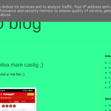
deliver its services and to analyze traffic. Your IP address and
formance and security metrics to ensure quality of service, ge
 abuse.
o blog
link
L
oilea mare castig ;)
n
i
unul și mai fain ;).
L
E
R
Etic
0
0