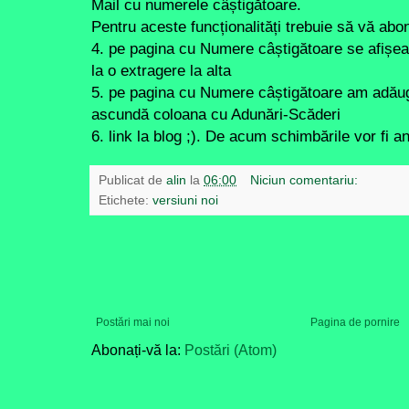
Mail cu numerele câștigătoare.
Pentru aceste funcționalități trebuie să vă abona
4. pe pagina cu Numere câștigătoare se afișe
la o extragere la alta
5. pe pagina cu Numere câștigătoare am adău
ascundă coloana cu Adunări-Scăderi
6. link la blog ;). De acum schimbările vor fi a
Publicat de
alin
la
06:00
Niciun comentariu:
Etichete:
versiuni noi
Postări mai noi
Pagina de pornire
Abonați-vă la:
Postări (Atom)