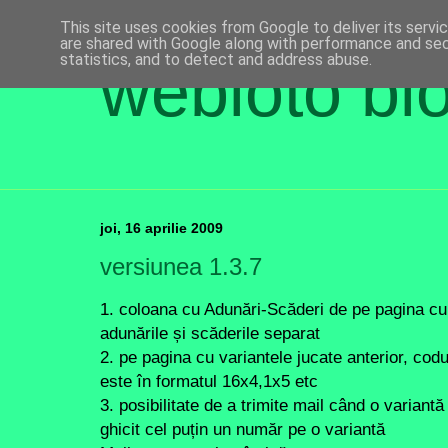
This site uses cookies from Google to deliver its servi
are shared with Google along with performance and secu
statistics, and to detect and address abuse.
webloto bl
joi, 16 aprilie 2009
versiunea 1.3.7
1. coloana cu Adunări-Scăderi de pe pagina c
adunările și scăderile separat
2. pe pagina cu variantele jucate anterior, cod
este în formatul 16x4,1x5 etc
3. posibilitate de a trimite mail când o variant
ghicit cel puțin un număr pe o variantă