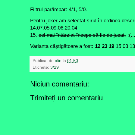
Filtrul par/impar: 4/1, 5/0.
Pentru joker am selectat șirul în ordinea descr
14,07,05,09,06,20,04
15,
cel mai întârziat începe să fie de jucat.
:(..
Varianta câştigătoare a fost:
12 23 19
15 03 1
Publicat de
alin
la
01:50
Etichete:
3/29
Niciun comentariu:
Trimiteți un comentariu