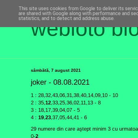
This site uses cookies from Google to deliver its servi
are shared with Google along with performance and secu
statistics, and to detect and address abuse.
webloto bl
sâmbătă, 7 august 2021
joker - 08.08.2021
1 : 28,32,43,06,31,38,40,14,09,10 - 10
2 : 35,
12
,33,25,36,02,11,13 - 8
3 : 18,17,39,04,07 - 5
4 :
19
,
23
,37,05,44,41 - 6
29 numere din care aştept minim 3 cu urmatoare
0-
2