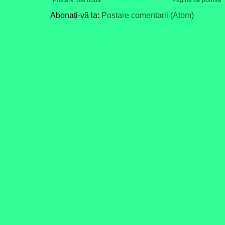
Postare mai nouă
Pagina de pornire
Abonați-vă la:
Postare comentarii (Atom)