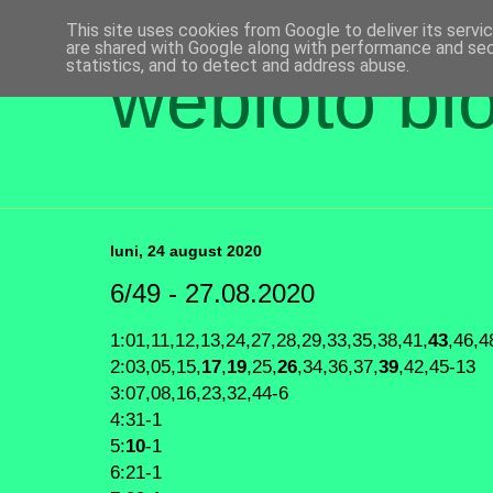
This site uses cookies from Google to deliver its servi
are shared with Google along with performance and secu
statistics, and to detect and address abuse.
webloto bl
luni, 24 august 2020
6/49 - 27.08.2020
1:01,11,12,13,24,27,28,29,33,35,38,41,
43
,46,
2:03,05,15,
17
,
19
,25,
26
,34,36,37,
39
,42,45-13
3:07,08,16,23,32,44-6
4:31-1
5:
10
-1
6:21-1