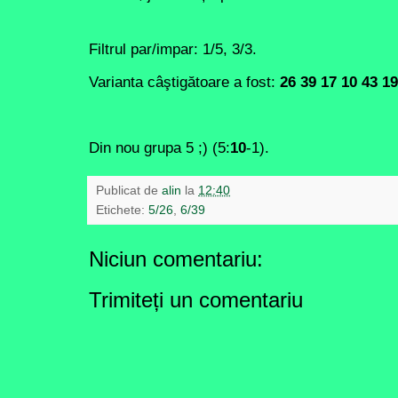
Filtrul par/impar: 1/5, 3/3.
Varianta câştigătoare a fost:
26 39 17 10 43 19
Din nou grupa 5 ;) (
5:
10
-1).
Publicat de
alin
la
12:40
Etichete:
5/26
,
6/39
Niciun comentariu:
Trimiteți un comentariu