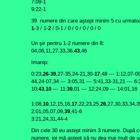
7:09-1
9:22-1
39 numere din care aştept minim 5 cu urmatoar
1
-3 / 1-
2
/ 0-1 / 0 / 0 / 0 / 0 / 0
Un şir pentru 1-2 numere din 8:
04,06,11,27,33,36,
43
,46
Imanip:
0:23,
26
-
39
,27-35,24-21,30-
17
,48 --- 1:12,07-0
44,24-07,34 --- 3:05,31 --- 5:41,33-31,21 --- 6:2
10:
43
,
10
--- 11:
39
,01 --- 12:24,09 --- 14:01,16
1:08,
10
,12,15,16,
17
,22,23,25,
26
,27,30,33,34,3
2:01,05,07,09,
39
,41-6
3:21,24,31,44-4
Din cele 30 eu astept minim 3 numere. După c
numere, joi mă aștept să nu dea mai mult de u