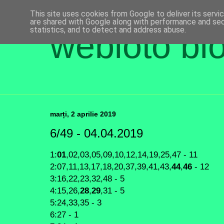
This site uses cookies from Google to deliver its servi
are shared with Google along with performance and secu
statistics, and to detect and address abuse.
webloto bl
marți, 2 aprilie 2019
6/49 - 04.04.2019
1:
01
,02,03,05,09,10,12,14,19,25,47 - 11
2:07,11,13,17,18,20,37,39,41,43,
44
,
46
- 12
3:16,22,23,32,48 - 5
4:15,26,
28
,
29
,31 - 5
5:24,33,35 - 3
6:27 - 1