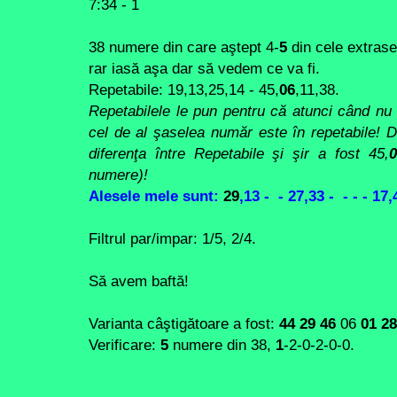
7:34 - 1
38 numere din care aştept 4-
5
din cele extrase
rar iasă aşa dar să vedem ce va fi.
Repetabile: 19,13,25,14 - 45,
06
,11,38.
Repetabilele le pun pentru că atunci când nu 
cel de al şaselea număr este în repetabile! 
diferenţa între Repetabile şi şir a fost 45,
0
numere)!
Alesele mele sunt:
29
,13 - - 27,33 - - - - 17
Filtrul par/impar: 1/5,
2/4
.
Să avem baftă!
Varianta câştigătoare a fost:
44 29 46
06
01 28
Verificare:
5
numere din 38,
1
-2-0-2-0-0.