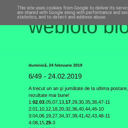
This site uses cookies from Google to deliver its servi
are shared with Google along with performance and secu
statistics, and to detect and address abuse.
webloto bl
duminică, 24 februarie 2019
6/49 - 24.02.2019
A trecut un an şi jumătate de la ultima postare,
rezultate mai bune!
1:
02
,
03
,05,07,13,
17
,29,30,35,38,47-11
2:01,10,12,18,20,32,36,40,44,46-10
3:04,06,19,27,34,37,39,41,42,43,48-11
4:08,15,
25
-3