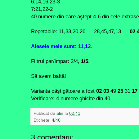
6:14,16,23-3
7:21,22-2
40 numere din care aştept 4-6 din cele extrase
Repetabile: 11,33,20,26 --- 28,45,47,13 ---
02
,
Alesele mele
sunt: 11,12
.
Filtrul par/impar: 2/4,
1/5
.
Să avem baftă!
Varianta câştigătoare a fost
02 03
49
25
31
17
Verificare: 4 numere ghicite din 40.
Publicat de
alin
la
02:41
Etichete:
4/40
3 comentarii: