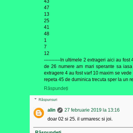
43
47
13
25
41
48
1
7
12
-----------In ultimele 2 extrageri aici au f
de 26 numere am mari sperante sa iasa 
extragere 4 au fost varf 10 maxim se vede 
repeta 45 de duminica trecuta sper la un re
Răspundeți
Răspunsuri
alin
27 februarie 2019 la 13:16
doar 02 si 25. il urmaresc si joi.
Răspundeți