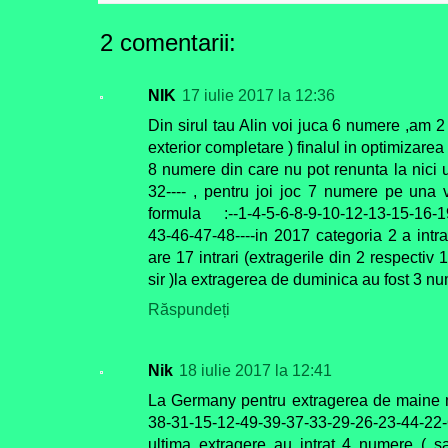
2 comentarii:
NIK
17 iulie 2017 la 12:36
Din sirul tau Alin voi juca 6 numere ,am 2
exterior completare ) finalul in optimizarea
8 numere din care nu pot renunta la nici u
32---- , pentru joi joc 7 numere pe una 
formula :--1-4-5-6-8-9-10-12-13-15-16-1
43-46-47-48----in 2017 categoria 2 a intrat
are 17 intrari (extragerile din 2 respectiv
sir )la extragerea de duminica au fost 3 nu
Răspundeți
Nik
18 iulie 2017 la 12:41
La Germany pentru extragerea de maine m
38-31-15-12-49-39-37-33-29-26-23-44-22
ultima extragere au intrat 4 numere ( 