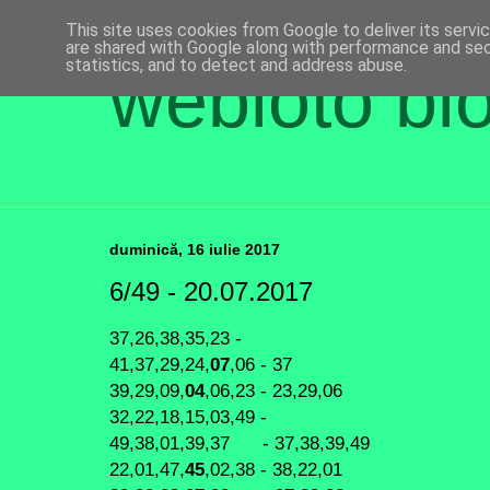
This site uses cookies from Google to deliver its servi
are shared with Google along with performance and secu
statistics, and to detect and address abuse.
webloto bl
duminică, 16 iulie 2017
6/49 - 20.07.2017
37,26,38,35,23 -
41,37,29,24,
07
,06 - 37
39,29,09,
04
,06,23 - 23,29,06
32,22,18,15,03,49 -
49,38,01,39,37 - 37,38,39,49
22,01,47,
45
,02,38 - 38,22,01