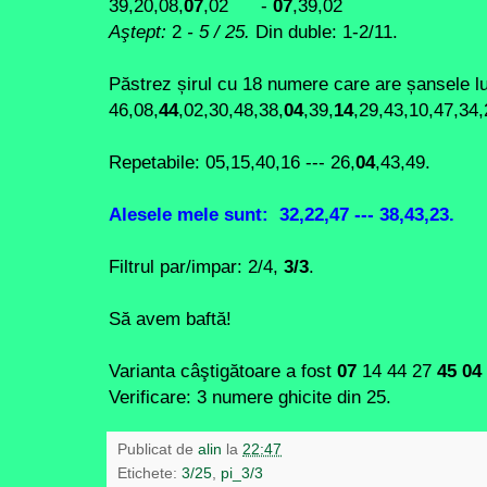
39,20,08,
07
,02 -
07
,39,02
Aştept:
2
-
5
/ 25.
Din duble: 1-2/11
.
Păstrez șirul cu 18 numere care are șansele lu
46,08,
44
,02,30,48,38,
04
,39,
14
,29,43,10,47,34,
Repetabile: 05,15,40,16 --- 26,
04
,43,49.
Alesele mele
sunt:
32,22,47 --- 38,43,23.
Filtrul par/impar: 2/4,
3/3
.
Să avem baftă!
Varianta câştigătoare a fost
07
14 44 27
45 04
Verificare: 3 numere ghicite din 25.
Publicat de
alin
la
22:47
Etichete:
3/25
,
pi_3/3