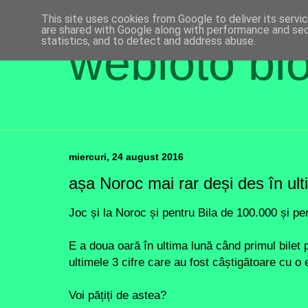
This site uses cookies from Google to deliver its servi
are shared with Google along with performance and secu
statistics, and to detect and address abuse.
webloto bl
miercuri, 24 august 2016
așa Noroc mai rar deși des în ult
Joc și la Noroc și pentru Bila de 100.000 și pe
E a doua oară în ultima lună când primul bilet p
ultimele 3 cifre care au fost câștigătoare cu o 
Voi pățiți de astea?