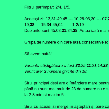
Filtrul par/impar: 2/4, 1/5.
Aceeaşi zi: 13,31-49,45 --- 10,28-03,30 --- 07,
19,
38
--- 15,34-45,04 ----- 1-2/19
Dublurile sunt 45,03,
21
,34,
38
. Astea iasă mai r
Grupa de numere din care iasă consecutivele: 
Să avem baftă!
Varianta câştigătoare a fost
32
,25,
11
,21,14,
38
Verificare:
3
numere ghicite din 18.
Șirul principal deși are o întârziere mare pent
până nu sunt mai mult de 23 de numere nu o să
la 2-3 min si maxim 5.
Șirul cu aceași zi merge în așteptări și pare că