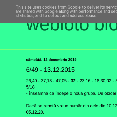
This site uses cookies from Google to deliver its servi
are shared with Google along with performance and secu
statistics, and to detect and address abuse.
webloto bl
sâmbătă, 12 decembrie 2015
6/49 - 13.12.2015
26,49 - 37,13 - 47,05 -
32
- 23,16 - 18,30,02 - 3
5/18
- înseamnă că începe o nouă grupă. De obicei 
Dacă se repetă vreun număr din cele din 10.1
05,12,28.