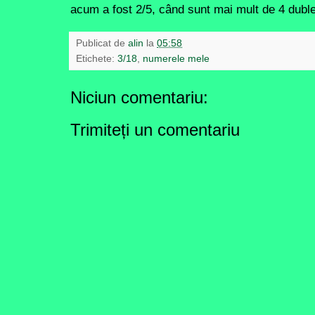
acum a fost 2/5, când sunt mai mult de 4 duble
Publicat de
alin
la
05:58
Etichete:
3/18
,
numerele mele
Niciun comentariu:
Trimiteți un comentariu