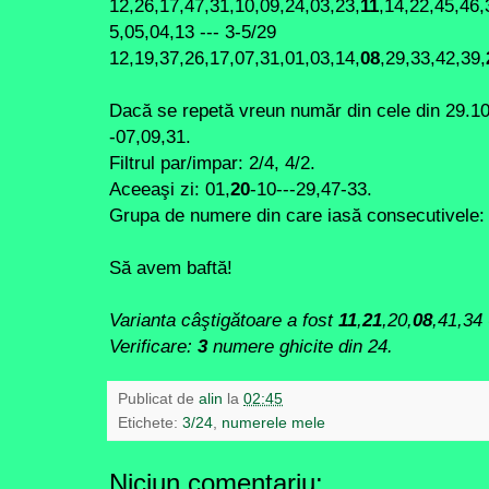
12,26,17,47,31,10,09,24,03,23,
11
,14,22,45,46,
5,05,04,13 --- 3-5/29
12,19,37,26,17,07,31,01,03,14,
08
,29,33,42,39,
Dacă se repetă vreun număr din cele din 29.1
-07,09,31.
Filtrul par/impar: 2/4, 4/2.
Aceeaşi zi: 01,
20
-10---29,47-33.
Grupa de numere din care iasă consecutivele: 
Să avem baftă!
Varianta câştigătoare a fost
11
,
21
,20,
08
,41,34
Verificare:
3
numere ghicite din 24.
Publicat de
alin
la
02:45
Etichete:
3/24
,
numerele mele
Niciun comentariu: