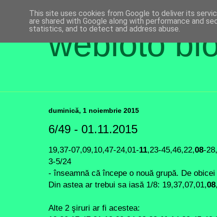
This site uses cookies from Google to deliver its servi
are shared with Google along with performance and secu
statistics, and to detect and address abuse.
webloto bl
duminică, 1 noiembrie 2015
6/49 - 01.11.2015
19,37-07,09,10,47-24,01-
11
,23-45,46,22,
08
-28
3-5/24
- înseamnă că începe o nouă grupă. De obicei 
Din astea ar trebui sa iasă 1/8: 19,37,07,01,
08
Alte 2 şiruri ar fi acestea: