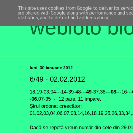
This site uses cookies from Google to deliver its servi
are shared with Google along with performance and secu
statistics, and to detect and address abuse.
webloto bl
luni, 30 ianuarie 2012
6/49 - 02.02.2012
18,19-03,04---14-39-48---
49
-37,38---
08
---16--
-
06
,07-35 - 12 pare, 11 impare.
Şirul ordonat crescător:
01,02,03,04,06,07,08,14,16,18,19,25,26,33,34,
Dacă se repetă vreun număr din cele din 29.01