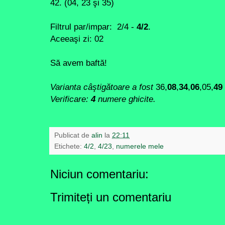
42. (04, 23 şi 35)
Filtrul par/impar: 2/4 -
4/2
.
Aceeaşi zi: 02
Să avem baftă!
Varianta câştigătoare a fost
36,
08
,
34
,
06
,05,
49
Verificare:
4
numere ghicite.
Publicat de
alin
la
22:11
Etichete:
4/2
,
4/23
,
numerele mele
Niciun comentariu:
Trimiteți un comentariu