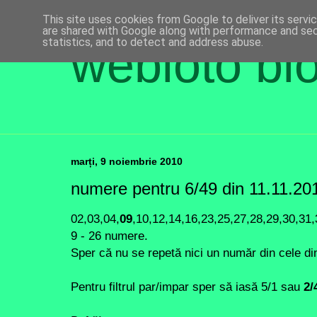
This site uses cookies from Google to deliver its servi
are shared with Google along with performance and secu
statistics, and to detect and address abuse.
webloto bl
marți, 9 noiembrie 2010
numere pentru 6/49 din 11.11.20
02,03,04,
09
,10,12,14,16,23,25,27,28,29,30,31,
9 - 26 numere.
Sper că nu se repetă nici un număr din cele di
Pentru filtrul par/impar sper să iasă 5/1 sau
2/