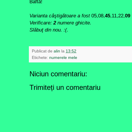
Baftă!
Varianta câştigătoare a fost
05,08,
45
,11,22,
09
Verificare:
2
numere ghicite.
Slăbuţ din nou. :(.
Publicat de
alin
la
13:52
Etichete:
numerele mele
Niciun comentariu:
Trimiteți un comentariu