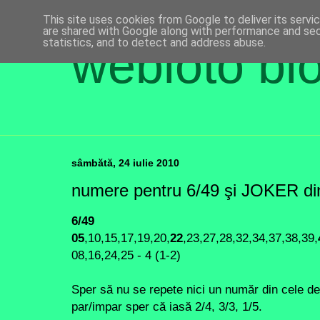
This site uses cookies from Google to deliver its servi
are shared with Google along with performance and secu
statistics, and to detect and address abuse.
webloto bl
sâmbătă, 24 iulie 2010
numere pentru 6/49 şi JOKER di
6/49
05
,10,15,17,19,20,
22
,23,27,28,32,34,37,38,39,
08,16,24,25 - 4 (1-2)
Sper să nu se repete nici un număr din cele de j
par/impar sper că iasă 2/4, 3/3, 1/5.