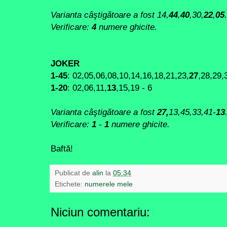
Varianta câştigătoare a fost
14,
44
,
40
,30,
22
,
05
.
Verificare:
4
numere ghicite.
JOKER
1-45
: 02,05,06,08,10,14,16,18,21,23,
27
,28,29,
1-20
: 02,06,11,
13
,15,19 - 6
Varianta câştigătoare a fost
27
,
13,45,33,41-
13
Verificare:
1
-
1
numere ghicite.
Baftă!
Publicat de
alin
la
05:34
Etichete:
numerele mele
Niciun comentariu: